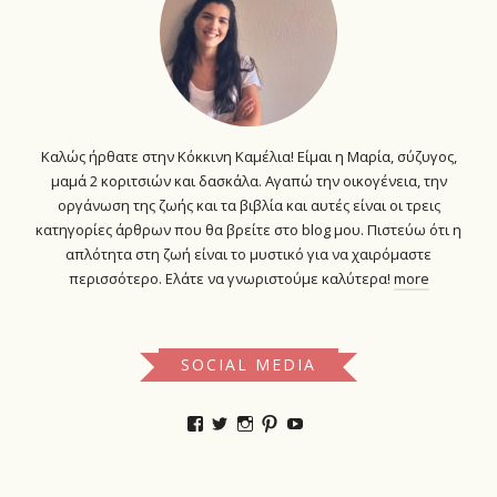
Καλώς ήρθατε στην Κόκκινη Καμέλια! Είμαι η Μαρία, σύζυγος,
μαμά 2 κοριτσιών και δασκάλα. Αγαπώ την οικογένεια, την
οργάνωση της ζωής και τα βιβλία και αυτές είναι οι τρεις
κατηγορίες άρθρων που θα βρείτε στο blog μου. Πιστεύω ότι η
απλότητα στη ζωή είναι το μυστικό για να χαιρόμαστε
περισσότερο. Ελάτε να γνωριστούμε καλύτερα!
more
SOCIAL MEDIA
Προβολή
Προβολή
Προβολή
Προβολή
YouTube
του
του
του
του
προφίλ
προφίλ
προφίλ
προφίλ
kokkinikamelia
kokkinikamelia
kokkinikamelia
kokkinikamelia
στο
στο
στο
στο