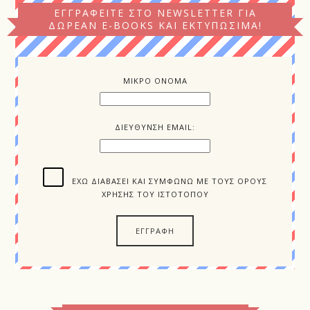
Facebook
Twitter
Instagram
Pinterest
ΕΓΓΡΑΦΕΊΤΕ ΣΤΟ NEWSLETTER ΓΙΑ
ΔΩΡΕΆΝ E-BOOKS ΚΑΙ ΕΚΤΥΠΏΣΙΜΑ!
ΜΙΚΡΟ ΟΝΟΜΑ
ΔΙΕΥΘΥΝΣΗ EMAIL:
ΈΧΩ ΔΙΑΒΆΣΕΙ ΚΑΙ ΣΥΜΦΩΝΏ ΜΕ ΤΟΥΣ ΌΡΟΥΣ
ΧΡΉΣΗΣ ΤΟΥ ΙΣΤΌΤΟΠΟΥ