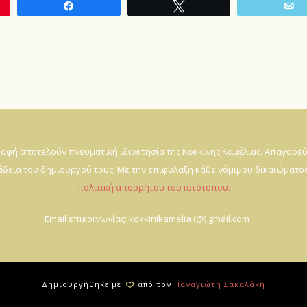
Share
Tweet
ραφή αποτελούν πνευματική ιδιοκτησία της Κόκκινης Καμέλιας. Απαγορε
εια του δημιουργού τους. Με την επιφύλαξη κάθε νόμιμου δικαιώματος
πολιτική απορρήτου του ιστότοπου.
Email επικοινωνίας: kokkinikamelia (@) gmail.com
Δημιουργήθηκε με
από τον
Παναγιώτη Σακαλάκη