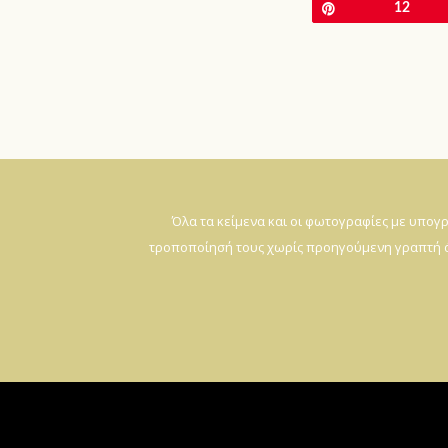
Pin
12
Όλα τα κείμενα και οι φωτογραφίες με υπογ
τροποποίησή τους χωρίς προηγούμενη γραπτή άδ