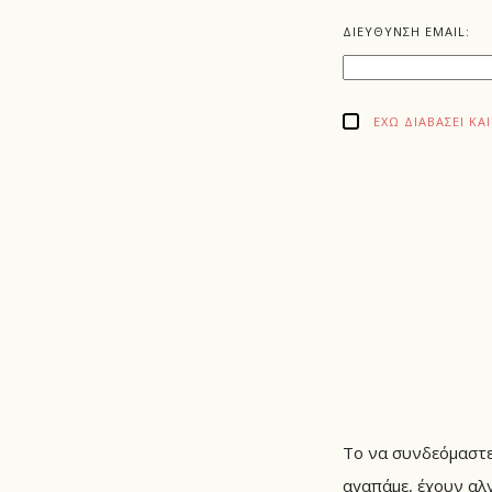
ΔΙΕΥΘΥΝΣΗ EMAIL:
ΈΧΩ ΔΙΑΒΆΣΕΙ Κ
Το να συνδεόμαστε 
αγαπάμε, έχουν αλγ