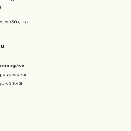
!
 οι ιδέες, το
το
τοποιημένο
ορά χρόνο και
χω να είναι