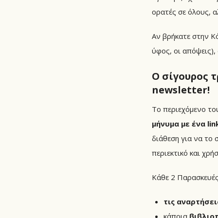
ορατές σε όλους, α
Αν βρήκατε στην Κό
ύφος, οι απόψεις),
Ο σίγουρος τ
newsletter!
Το περιεχόμενο το
μήνυμα με ένα lin
διάθεση για να το 
περιεκτικό και χρήσ
Κάθε 2 Παρασκευές
τις αναρτήσει
κάποια
βιβλιο