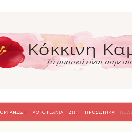
η
α
ΟΡΓΆΝΩΣΗ
ΛΟΓΟΤΕΧΝΊΑ
ΖΩΉ
ΠΡΟΣΩΠΙΚΆ
NEW