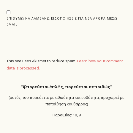
ΕΠΙΘΥΜΏ ΝΑ ΛΑΜΒΆΝΩ ΕΙΔΟΠΟΙΉΣΕΙΣ ΓΙΑ ΝΈΑ ΆΡΘΡΑ ΜΈΣΩ
EMAIL.
This site uses Akismet to reduce spam.
Learn how your comment
data is processed.
“Ὅ
ς πορεύεται ἁπλῶς, πορεύεται πεποιθώς”
(αυτός που πορεύεται με αθωότητα και ευθύτητα, προχωρεί με
πεποίθηση και θάρρος)
Παροιμίες: 10, 9