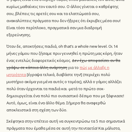
κυρίως μαθαίνεις τον εαυτό σου. Ο άλλος γίνεται ο καθρέφτης
σου, βλέπεις τις αρετές σου και τα ελαττώματά σου,
ανακαλύπτεις πράγματα που δεν ήξερες ότι έκρυβες μέσα σου!
Είναι τόσο περίπλοκο, πραγματικά σαν μια διαδρομή
εξερεύνησης.
Όταν δε, αποκτήσεις παιδιά, oh that’s a whole new level. Οι 14
μήνες γάμου που ζήσαμε πριν γεννηθεί η πρώτη μας κόρη, ήταν
ένας εντελώς διαφορετικός κόσμος.
Δεν έχω αποφασίσει αν θα
γράψω σε κάποια άλλη ανάρτηση
για το
πώς με άλλαξε η
μητρότητα
[έγραψα τελικά, διαβάστε την!] (περιέχει πολύ
μυστήριο ακόμα για μένα αυτός ο τομέας), αλλά ο γάμος αλλάζει
πολύ όταν έρχονται τα παιδιά και -μετά το πρώτο σοκ-
δημιουργείται ένα πολύ πιο ουσιαστικό δέσιμο που με ξάφνιασε!
Αυτό, όμως, είναι ένα άλλο θέμα. Σήμερα θα αναφερθώ
αποκλειστικά στη σχέση των δύο.
Σκέφτηκα στην επέτειο αυτή να συγκεντρώσω τα 5 πιο σημαντικά
πράγματα που έμαθα μέσα σε αυτή την πενταετία! Και μάλιστα,