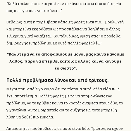
“Καλά τρελοί είστε; και γιατί δεν το κάνετε έτσι κι έτσι κι έτσι; θα
σας πω εγώ πώς να το κάνετε!”
Βεβαίως, αυτή η παρέμβαση κάποιες φορές είναι πιο… μουλωχτή
και μπορεί να εκφράζεται ως προσπάθεια να βοηθήσει ο άλλος
ειλικρινά, γιατί νοιάζεται. Και πάλι όμως, 9μιση στις 10 φορές θα
δημιουργήσει πρόβλημα. Σε αυτό πολλές φορές λέω:
“Καλύτερα να το αποφασίσουμε μόνοι μας και να κάνουμε
λάθος, παρά να επέμβει κάποιος άλλος και να κάνουμε
το σωστό”.
Πολλά προβλήματα λύνονται από τρίτους.
Μέχρι πριν από λίγο καιρό δεν το πίστευα αυτό, αλλά είδα πως
έχει αποτέλεσμα. Πολλές φορές, με το να απομονώνεις ένα
πρόβλημα, να το κρύβεις και να το κρατάς ανάμεσα στους δύο, το
γιγαντώνει. Αν το μοιραστείς και το συζητήσεις, τότε μπορεί η
λύση να δοθεί πιο εύκολα.
Απαραίτητες προϋποθέσεις σε αυτό είναι δύο. Πρώτον, να έχουν