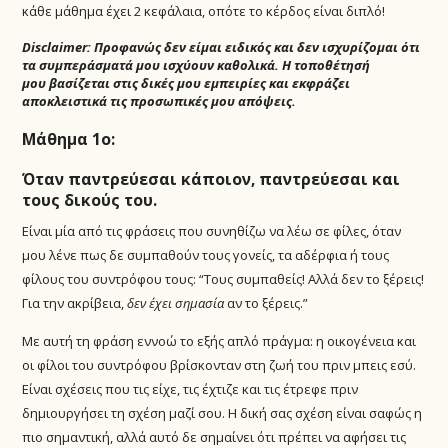
κάθε μάθημα έχει 2 κεφάλαια, οπότε το κέρδος είναι διπλό!
Disclaimer: Προφανώς δεν είμαι ειδικός και δεν ισχυρίζομαι ότι
τα συμπεράσματά μου ισχύουν καθολικά. Η τοποθέτησή
μου βασίζεται στις δικές μου εμπειρίες και εκφράζει
αποκλειστικά τις προσωπικές μου απόψεις.
Μάθημα 1ο:
Όταν παντρεύεσαι κάποιον, παντρεύεσαι και
τους δικούς του.
Είναι μία από τις φράσεις που συνηθίζω να λέω σε φίλες, όταν
μου λένε πως δε συμπαθούν τους γονείς, τα αδέρφια ή τους
φίλους του συντρόφου τους: “Τους συμπαθείς! Αλλά δεν το ξέρεις!
Για την ακρίβεια,
δεν έχει σημασία
αν το ξέρεις.”
Με αυτή τη φράση εννοώ το εξής απλό πράγμα: η οικογένεια και
οι φίλοι του συντρόφου βρίσκονταν στη ζωή του πριν μπεις εσύ.
Είναι σχέσεις που τις είχε, τις έχτιζε και τις έτρεφε πριν
δημιουργήσει τη σχέση μαζί σου. Η δική σας σχέση είναι σαφώς η
πιο σημαντική, αλλά αυτό δε σημαίνει ότι πρέπει να αφήσει τις