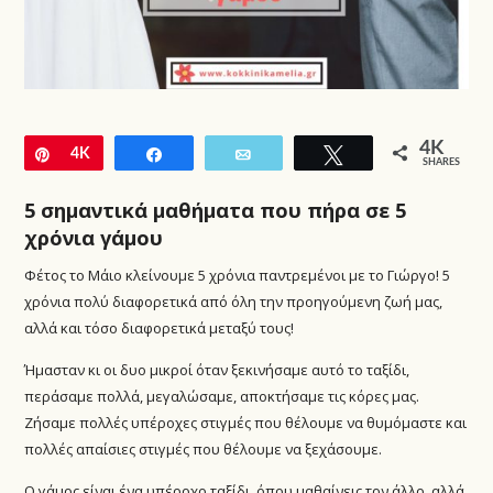
4K
Pin
4K
Share
Email
Tweet
SHARES
5 σημαντικά μαθήματα που πήρα σε 5
χρόνια γάμου
Φέτος το Μάιο κλείνουμε 5 χρόνια παντρεμένοι με το Γιώργο! 5
χρόνια πολύ διαφορετικά από όλη την προηγούμενη ζωή μας,
αλλά και τόσο διαφορετικά μεταξύ τους!
Ήμασταν κι οι δυο μικροί όταν ξεκινήσαμε αυτό το ταξίδι,
περάσαμε πολλά, μεγαλώσαμε, αποκτήσαμε τις κόρες μας.
Ζήσαμε πολλές υπέροχες στιγμές που θέλουμε να θυμόμαστε και
πολλές απαίσιες στιγμές που θέλουμε να ξεχάσουμε.
Ο γάμος είναι ένα υπέροχο ταξίδι, όπου μαθαίνεις τον άλλο, αλλά