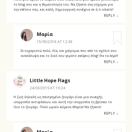
το blog σου και η θεματολογία του. Να ζήσετε σας εύχομαι για
την επέτειο σας, και καλή, δημιουργική συνέχεια σε ό,τι κάνετε!
REPLY
↓
Μαρία
15/05/2018 AT 12:38
Σε ευχαριστώ πολύ, Λία, και χαίρομαι που από το σχόλιό σου
ανακάλυψα και το δικό σου γεμάτο σκέψεις blog! Θα τα λέμε!!
REPLY
↓
Little Hope Flags
24/03/2019 AT 19:24
Η ζωή δηλαδή ως παντρεμένο ζευγάρι είναι μια συνεχής
ισορροπία αντιφάσεων, και αυτή την ισορροπία τη βρίσκει το
ίδιο το ζευγάρι. Πολύ ωραίο κείμενο Μαρία! Να ζήσετε!
REPLY
↓
Μαρία