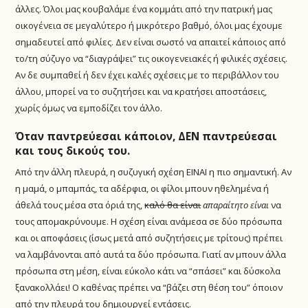
άλλες. Όλοι μας κουβαλάμε ένα κομμάτι από την πατρική μας
οικογένεια σε μεγαλύτερο ή μικρότερο βαθμό, όλοι μας έχουμε
σημαδευτεί από φιλίες. Δεν είναι σωστό να απαιτεί κάποιος από
το/τη σύζυγο να “διαγράψει” τις οικογενειακές ή φιλικές σχέσεις.
Αν δε συμπαθεί ή δεν έχει καλές σχέσεις με το περιβάλλον του
άλλου, μπορεί να το συζητήσει και να κρατήσει αποστάσεις,
χωρίς όμως να εμποδίζει τον άλλο.
Όταν παντρεύεσαι κάποιον, ΔΕΝ παντρεύεσαι
και τους δικούς του.
Από την άλλη πλευρά, η συζυγική σχέση ΕΙΝΑΙ η πιο σημαντική. Αν
η μαμά, ο μπαμπάς, τα αδέρφια, οι φίλοι μπουν ηθελημένα ή
άθελά τους μέσα στα όριά της,
καλό θα είναι
απαραίτητο είναι
να
τους απομακρύνουμε. Η σχέση είναι ανάμεσα σε δύο πρόσωπα
και οι αποφάσεις (ίσως μετά από συζητήσεις με τρίτους) πρέπει
να λαμβάνονται από αυτά τα δύο πρόσωπα. Γιατί αν μπουν άλλα
πρόσωπα στη μέση, είναι εύκολο κάτι να “σπάσει” και δύσκολα
ξανακολλάει! Ο καθένας πρέπει να “βάζει στη θέση του” όποιον
από την πλευρά του δημιουργεί εντάσεις.