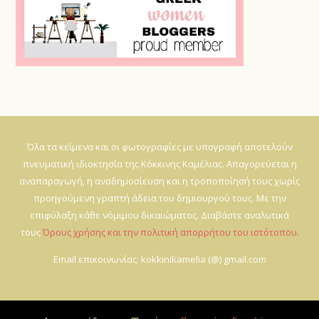
Όλα τα κείμενα και οι φωτογραφίες με υπογραφή αποτελούν
πνευματική ιδιοκτησία της Κόκκινης Καμέλιας. Απαγορεύεται η
αναπαραγωγή, η αναδημοσίευση και η τροποποίησή τους χωρίς
προηγούμενη γραπτή άδεια του δημιουργού τους. Με την
επιφύλαξη κάθε νόμιμου δικαιώματος. Διαβάστε αναλυτικά
τους
Όρους χρήσης και την πολιτική απορρήτου του ιστότοπου.
Email επικοινωνίας: kokkinikamelia (@) gmail.com