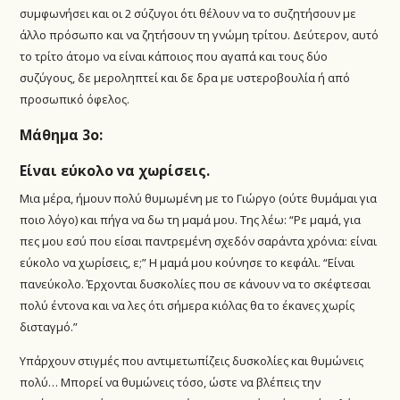
συμφωνήσει και οι 2 σύζυγοι ότι θέλουν να το συζητήσουν με
άλλο πρόσωπο και να ζητήσουν τη γνώμη τρίτου. Δεύτερον, αυτό
το τρίτο άτομο να είναι κάποιος που αγαπά και τους δύο
συζύγους, δε μεροληπτεί και δε δρα με υστεροβουλία ή από
προσωπικό όφελος.
Μάθημα 3ο:
Είναι εύκολο να χωρίσεις.
Μια μέρα, ήμουν πολύ θυμωμένη με το Γιώργο (ούτε θυμάμαι για
ποιο λόγο) και πήγα να δω τη μαμά μου. Της λέω: “Ρε μαμά, για
πες μου εσύ που είσαι παντρεμένη σχεδόν σαράντα χρόνια: είναι
εύκολο να χωρίσεις, ε;” Η μαμά μου κούνησε το κεφάλι. “Είναι
πανεύκολο. Έρχονται δυσκολίες που σε κάνουν να το σκέφτεσαι
πολύ έντονα και να λες ότι σήμερα κιόλας θα το έκανες χωρίς
δισταγμό.”
Υπάρχουν στιγμές που αντιμετωπίζεις δυσκολίες και θυμώνεις
πολύ… Μπορεί να θυμώνεις τόσο, ώστε να βλέπεις την