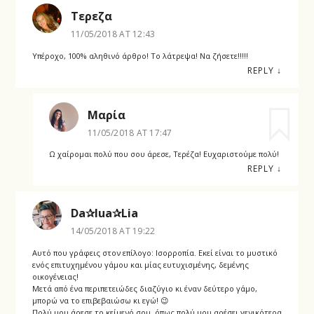
Τερεζα
11/05/2018 AT 12:43
Υπέροχο, 100% αληθινό άρθρο! Το λάτρεψα! Να ζήσετε!!!!!
REPLY
↓
Μαρία
11/05/2018 AT 17:47
Ω χαίρομαι πολύ που σου άρεσε, Τερέζα! Ευχαριστούμε πολύ!
REPLY
↓
Da✰lua✰Lia
14/05/2018 AT 19:22
Αυτό που γράφεις στον επίλογο: Ισορροπία. Εκεί είναι το μυστικό
ενός επιτυχημένου γάμου και μίας ευτυχισμένης, δεμένης
οικογένειας!
Μετά από ένα περιπετειώδες διαζύγιο κι έναν δεύτερο γάμο,
μπορώ να το επιβεβαιώσω κι εγώ! 😉
Πολύ μου άρεσε το κείμενό σου, όπως πολύ μου αρέσει γενικότερα