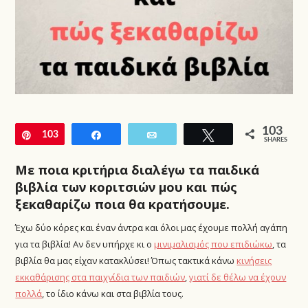
103
Pin
103
Share
Email
Tweet
SHARES
Με ποια κριτήρια διαλέγω τα παιδικά
βιβλία των κοριτσιών μου και πώς
ξεκαθαρίζω ποια θα κρατήσουμε.
Έχω δύο κόρες και έναν άντρα και όλοι μας έχουμε πολλή αγάπη
για τα βιβλία! Αν δεν υπήρχε κι ο
μινιμαλισμός που επιδιώκω
, τα
βιβλία θα μας είχαν κατακλύσει! Όπως τακτικά κάνω
κινήσεις
εκκαθάρισης στα παιχνίδια των παιδιών
,
γιατί δε θέλω να έχουν
πολλά
, το ίδιο κάνω και στα βιβλία τους.