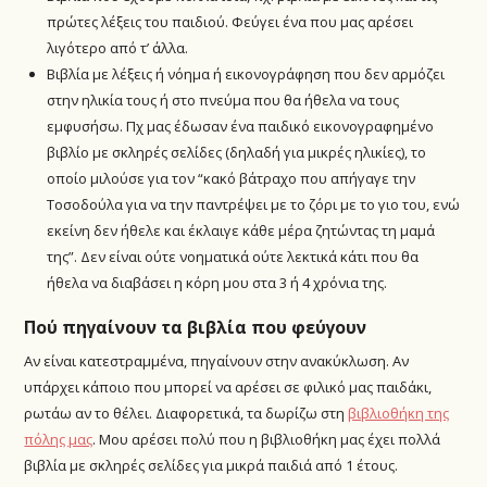
πρώτες λέξεις του παιδιού. Φεύγει ένα που μας αρέσει
λιγότερο από τ’ άλλα.
Βιβλία με λέξεις ή νόημα ή εικονογράφηση που δεν αρμόζει
στην ηλικία τους ή στο πνεύμα που θα ήθελα να τους
εμφυσήσω. Πχ μας έδωσαν ένα παιδικό εικονογραφημένο
βιβλίο με σκληρές σελίδες (δηλαδή για μικρές ηλικίες), το
οποίο μιλούσε για τον “κακό βάτραχο που απήγαγε την
Τοσοδούλα για να την παντρέψει με το ζόρι με το γιο του, ενώ
εκείνη δεν ήθελε και έκλαιγε κάθε μέρα ζητώντας τη μαμά
της”. Δεν είναι ούτε νοηματικά ούτε λεκτικά κάτι που θα
ήθελα να διαβάσει η κόρη μου στα 3 ή 4 χρόνια της.
Πού πηγαίνουν τα βιβλία που φεύγουν
Αν είναι κατεστραμμένα, πηγαίνουν στην ανακύκλωση. Αν
υπάρχει κάποιο που μπορεί να αρέσει σε φιλικό μας παιδάκι,
ρωτάω αν το θέλει. Διαφορετικά, τα δωρίζω στη
βιβλιοθήκη της
πόλης μας
. Μου αρέσει πολύ που η βιβλιοθήκη μας έχει πολλά
βιβλία με σκληρές σελίδες για μικρά παιδιά από 1 έτους.