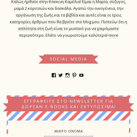
Καλώς ήρθατε στην Κόκκινη Καμέλια! Είμαι η Μαρία, σύζυγος,
μαμά 2 κοριτσιών και δασκάλα. Αγαπώ την οικογένεια, την
οργάνωση της ζωής και τα βιβλία και αυτές είναι οι τρεις
κατηγορίες άρθρων που θα βρείτε στο blog μου. Πιστεύω ότι η
απλότητα στη ζωή είναι το μυστικό για να χαιρόμαστε
περισσότερο. Ελάτε να γνωριστούμε καλύτερα!
more
SOCIAL MEDIA
Προβολή
Προβολή
Προβολή
Προβολή
YouTube
του
του
του
του
προφίλ
προφίλ
προφίλ
προφίλ
kokkinikamelia
kokkinikamelia
kokkinikamelia
kokkinikamelia
στο
στο
στο
στο
Facebook
Twitter
Instagram
Pinterest
ΕΓΓΡΑΦΕΊΤΕ ΣΤΟ NEWSLETTER ΓΙΑ
ΔΩΡΕΆΝ E-BOOKS ΚΑΙ ΕΚΤΥΠΏΣΙΜΑ!
ΜΙΚΡΟ ΟΝΟΜΑ