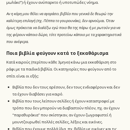
μωλάκι!”) ή έχουν ανύπαρκτο ή υποτυπώδες νόημα.
Αν η κόρη μου θέλει να αγοράσει βιβλίο που γενικά δε θεωρώ την
καλύτερη επιλογή (πχ. Πέππα το γουρουνάκι), δεν αρνούμαι. Όταν
όμως πρόκειται να διαλέξω εγώ ποιο θα της πάρω ή
με ρωτούν για να
της φέρουν
κάποιο δώρο, τότε προτείνω κάποιο με τα χαρακτηριστικά
που ανέφερα.
Ποια βιβλία φεύγουν κατά το ξεκαθάρισμα
Κατά καιρούς (περίπου κάθε 3μηνο) κάνω μια εκκαθάριση στο
ράφι με τα παιδικά βιβλία. Οι κατηγορίες που φεύγουν από το
σπίτι είναι οι εξής:
Βιβλία που δεν τους αρέσουν, δεν τους ενδιαφέρουν και δεν
τα έχουν διαβάσει για καιρό.
Βιβλία που τους λείπουν σελίδες ή έχουν καταστραφεί με
τρόπο που δεν μπορούν να διαβαστούν πλέον, πχ. αν έχουν
“παραθυράκια” που σκίστηκαν, αν έχουν ζωγραφιστεί ή
μουντζουρωθεί πολλές σελίδες, λέξεις και εικόνες.
Βιβλία που έχουμε πολλά ίδια, πχ. βιβλία με εικόνες και τις