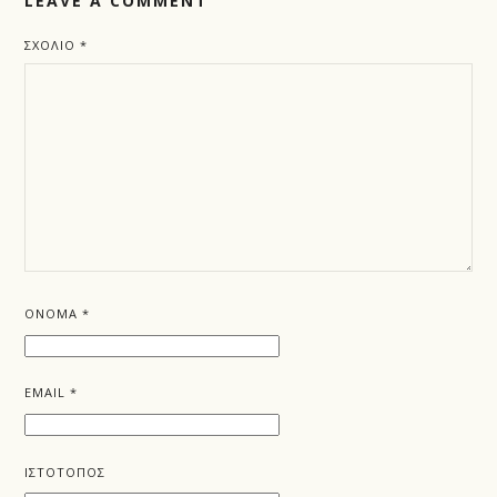
LEAVE A COMMENT
ΣΧΌΛΙΟ
*
ΌΝΟΜΑ
*
EMAIL
*
ΙΣΤΌΤΟΠΟΣ