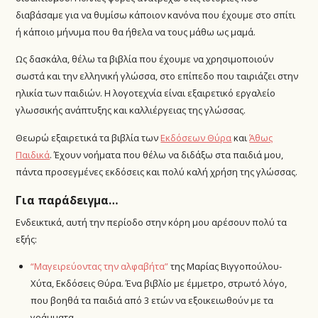
διαβάσαμε για να θυμίσω κάποιον κανόνα που έχουμε στο σπίτι
ή κάποιο μήνυμα που θα ήθελα να τους μάθω ως μαμά.
Ως δασκάλα, θέλω τα βιβλία που έχουμε να χρησιμοποιούν
σωστά και την ελληνική γλώσσα, στο επίπεδο που ταιριάζει στην
ηλικία των παιδιών. Η λογοτεχνία είναι εξαιρετικό εργαλείο
γλωσσικής ανάπτυξης και καλλιέργειας της γλώσσας.
Θεωρώ εξαιρετικά τα βιβλία των
Εκδόσεων Θύρα
και
Άθως
Παιδικά
. Έχουν νοήματα που θέλω να διδάξω στα παιδιά μου,
πάντα προσεγμένες εκδόσεις και πολύ καλή χρήση της γλώσσας.
Για παράδειγμα…
Ενδεικτικά, αυτή την περίοδο στην κόρη μου αρέσουν πολύ τα
εξής:
“Μαγειρεύοντας την αλφαβήτα”
της Μαρίας Βιγγοπούλου-
Χύτα, Εκδόσεις Θύρα. Ένα βιβλίο με έμμετρο, στρωτό λόγο,
που βοηθά τα παιδιά από 3 ετών να εξοικειωθούν με τα
γράμματα.