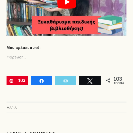
Μου αρέσει αυτό:
Φόρτωση...
103
Pin
103
Share
Email
Tweet
SHARES
ΜΑΡΊΑ