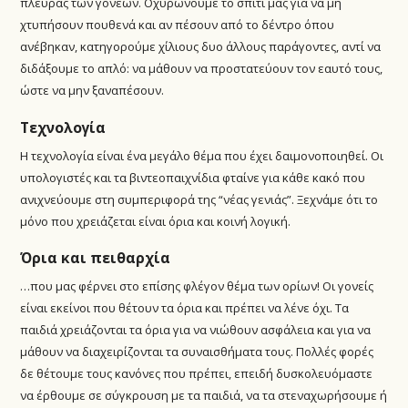
πλευράς των γονέων. Οχυρώνουμε το σπίτι μας για να μη
χτυπήσουν πουθενά και αν πέσουν από το δέντρο όπου
ανέβηκαν, κατηγορούμε χίλιους δυο άλλους παράγοντες, αντί να
διδάξουμε το απλό: να μάθουν να προστατεύουν τον εαυτό τους,
ώστε να μην ξαναπέσουν.
Τεχνολογία
Η τεχνολογία είναι ένα μεγάλο θέμα που έχει δαιμονοποιηθεί. Οι
υπολογιστές και τα βιντεοπαιχνίδια φταίνε για κάθε κακό που
ανιχνεύουμε στη συμπεριφορά της “νέας γενιάς”. Ξεχνάμε ότι το
μόνο που χρειάζεται είναι όρια και κοινή λογική.
Όρια και πειθαρχία
…που μας φέρνει στο επίσης φλέγον θέμα των ορίων! Οι γονείς
είναι εκείνοι που θέτουν τα όρια και πρέπει να λένε όχι. Τα
παιδιά χρειάζονται τα όρια για να νιώθουν ασφάλεια και για να
μάθουν να διαχειρίζονται τα συναισθήματα τους. Πολλές φορές
δε θέτουμε τους κανόνες που πρέπει, επειδή δυσκολευόμαστε
να έρθουμε σε σύγκρουση με τα παιδιά, να τα στεναχωρήσουμε ή