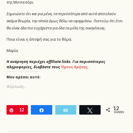
της Μοντεσόρι.
Σημειώστε ότι και για μένα, τα περισσότερα από αυτά αποτελούν
ακόμα θεωρία, την οποία όμως θέλω να εφαρμόσω. Πιστεύω ότι έτσι
θα είναι όλα πιο ευχάριστα για όλα τα μέλη της οικογένειας.
Ποια είναι η άποψή σας για το θέμα;
Μαρία
Η ανάρτηση περιέχει affiliate links. Για περισσότερες
πληροφορίες, διαβάστε τους
Όρους Χρήσης
.
Μου αρέσει αυτό:
Φόρτωση...
12
Pin
12
Share
Email
Tweet
SHARES