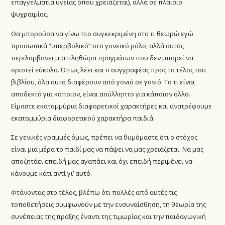
επαγγελματία υγείας όπου χρειάζεται), αλλά σε πλαίσιο
ψυχραιμίας.
Θα μπορούσα να γίνω πιο συγκεκριμένη στο τι θεωρώ εγώ
προσωπικά “υπερβολικό” στο γονεϊκό ρόλο, αλλά αυτός
περιλαμβάνει μια πληθώρα πραγμάτων που δεν μπορεί να
οριστεί εύκολα. Όπως λέει και ο συγγραφέας προς το τέλος του
βιβλίου, όλα αυτά διαφέρουν από γονιό σε γονιό. Το τι είναι
αποδεκτό για κάποιον, είναι ασύλληπτο για κάποιον άλλο.
Είμαστε εκατομμύρια διαφορετικοί χαρακτήρες και ανατρέφουμε
εκατομμύρια διαφορετικού χαρακτήρα παιδιά.
Σε γενικές γραμμές όμως, πρέπει να θυμόμαστε ότι ο στόχος
είναι μια μέρα το παιδί μας να πάψει να μας χρειάζεται. Να μας
αποζητάει επειδή μας αγαπάει και όχι επειδή περιμένει να
κάνουμε κάτι αντί γι’ αυτό.
Φτάνοντας στο τέλος, βλέπω ότι πολλές από αυτές τις
τοποθετήσεις συμφωνούν με την ενσυναίσθηση, τη θεωρία της
συνέπειας της πράξης έναντι της τιμωρίας και την παιδαγωγική