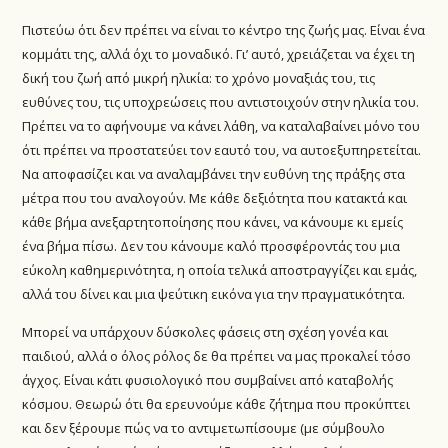
Πιστεύω ότι δεν πρέπει να είναι το κέντρο της ζωής μας. Είναι ένα
κομμάτι της, αλλά όχι το μοναδικό. Γι’ αυτό, χρειάζεται να έχει τη
δική του ζωή από μικρή ηλικία: το χρόνο μοναξιάς του, τις
ευθύνες του, τις υποχρεώσεις που αντιστοιχούν στην ηλικία του.
Πρέπει να το αφήνουμε να κάνει λάθη, να καταλαβαίνει μόνο του
ότι πρέπει να προστατεύει τον εαυτό του, να αυτοεξυπηρετείται.
Να αποφασίζει και να αναλαμβάνει την ευθύνη της πράξης στα
μέτρα που του αναλογούν. Με κάθε δεξιότητα που κατακτά και
κάθε βήμα ανεξαρτητοποίησης που κάνει, να κάνουμε κι εμείς
ένα βήμα πίσω. Δεν του κάνουμε καλό προσφέροντάς του μια
εύκολη καθημερινότητα, η οποία τελικά αποστραγγίζει και εμάς,
αλλά του δίνει και μια ψεύτικη εικόνα για την πραγματικότητα.
Μπορεί να υπάρχουν δύσκολες φάσεις στη σχέση γονέα και
παιδιού, αλλά ο όλος ρόλος δε θα πρέπει να μας προκαλεί τόσο
άγχος. Είναι κάτι φυσιολογικό που συμβαίνει από καταβολής
κόσμου. Θεωρώ ότι θα ερευνούμε κάθε ζήτημα που προκύπτει
και δεν ξέρουμε πώς να το αντιμετωπίσουμε (με σύμβουλο