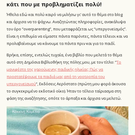
κάτι που με προβληματίζει πολύ!
Ήθελα εδώ και πολύ καιρό να μιλήσω γι’ αυτό το θέμα στο blog
και άρχισα να το ψάχνω. Αναζητώντας πληροφορίες, ανακάλυψα
τον όρο “overparenting”, που μεταφράζεται ως “υπεργονεϊσμός”.
Είναι η επιθυμία να είμαστε πάντα παρόντες, πάντα τέλειοι και να
προλαβαίνουμε να κάνουμε τα πάντα πριν και για το παιδί.
Βρήκα, επίσης, εντελώς τυχαία, ένα βιβλίο που μελετά το θέμα
αυτό στη Δημόσια Βιβλιοθήκη της πόλης μου, με τον τίτλο: “
Το
μανιφέστο της χαρούμενης παιδικής ηλικίας: Πώς να
προστατέψουμε τα παιδιά μας από τη νοοτροπία του
υπεργονεϊσμού
“, Εκδόσεις Αερόστατο (πρώτη μου φορά άκουσα
το συγκεκριμένο εκδοτικό οίκο). Ήταν το τέλειο ταίριασμα στη
φάση της αναζήτησης, οπότε το άρπαξα και άρχισα να μελετώ.