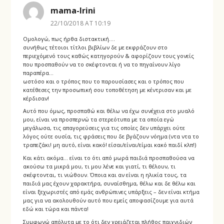
mama-Irini
22/10/2018 AT 10:19
Ομολογώ, πως ήρθα διστακτική….
συνήθως τέτοιοι τίτλοι βιβλίων δε με εκφράζουν στο
περιεχόμενό τους καθώς κατηγορούν & αφορίζουν τους γονείς
που προσπαθούν να το σκέφτονται ή να το πηγαίνουν λίγο
παραπέρα…
ωστόσο και ο τρόπος που το παρουσίασες και ο τρόπος που
κατέθεσες την προσωπική σου τοποθέτηση με κέντρισαν και με
κέρδισαν!
Αυτό που όμως, προσπαθώ και θέλω να έχω συνέχεια στο μυαλό
μου, είναι να προσπερνώ τα στερεότυπα με τα οποία εγώ
μεγάλωσα, τις απαγορεύσεις για τις οποίες δεν υπάρχει ούτε
λόγος ούτε ουσία, τις φράσεις που δε βγάζουν νόημα (ντα ντα το
τραπεζάκι! μη αυτό, είναι κακό! είσαι/είναι/είμαι κακό παιδί κλπ!)
Και κάτι ακόμα… είναι το ότι από μωρά παιδιά προσπαθούσα να
ακούσω τα μικρά μου, τι μου λένε και γιατί, τι θέλουν, τι
σκέφτονται, τι νιώθουν. Όποια και αν είναι η ηλικία τους, τα
παιδιά μας έχουν χαρακτήρα, συναίσθημα, θέλω και δε θέλω και
είναι ξεχωριστές από εμάς ανθρώπινες υπάρξεις – δεν είναι κτήμα
μας για να ακολουθούν αυτό που εμείς αποφασίζουμε για αυτά
εδώ και τώρα και πάντα!
Συμφωνώ απόλυτα με το ότι δεν χρειάζεται πλήθος παιχνιδιών