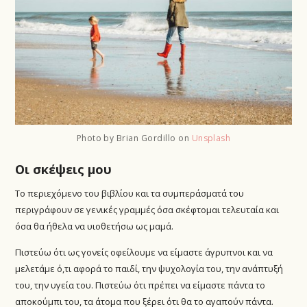
Photo by Brian Gordillo on
Unsplash
Οι σκέψεις μου
Το περιεχόμενο του βιβλίου και τα συμπεράσματά του
περιγράφουν σε γενικές γραμμές όσα σκέφτομαι τελευταία και
όσα θα ήθελα να υιοθετήσω ως μαμά.
Πιστεύω ότι ως γονείς οφείλουμε να είμαστε άγρυπνοι και να
μελετάμε ό,τι αφορά το παιδί, την ψυχολογία του, την ανάπτυξή
του, την υγεία του. Πιστεύω ότι πρέπει να είμαστε πάντα το
αποκούμπι του, τα άτομα που ξέρει ότι θα το αγαπούν πάντα.