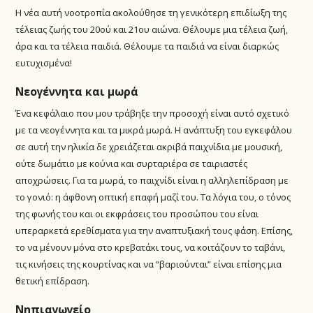
Η νέα αυτή νοοτροπία ακολούθησε τη γενικότερη επιδίωξη της
τέλειας ζωής του 20ού και 21ου αιώνα. Θέλουμε μια τέλεια ζωή,
άρα και τα τέλεια παιδιά. Θέλουμε τα παιδιά να είναι διαρκώς
ευτυχισμένα!
Νεογέννητα και μωρά
Ένα κεφάλαιο που μου τράβηξε την προσοχή είναι αυτό σχετικό
με τα νεογέννητα και τα μικρά μωρά. Η ανάπτυξη του εγκεφάλου
σε αυτή την ηλικία δε χρειάζεται ακριβά παιχνίδια με μουσική,
ούτε δωμάτιο με κούνια και συρταριέρα σε ταιριαστές
αποχρώσεις. Για τα μωρά, το παιχνίδι είναι η αλληλεπίδραση με
το γονιό: η άφθονη οπτική επαφή μαζί του. Τα λόγια του, ο τόνος
της φωνής του και οι εκφράσεις του προσώπου του είναι
υπεραρκετά ερεθίσματα για την αναπτυξιακή τους φάση. Επίσης,
το να μένουν μόνα στο κρεβατάκι τους, να κοιτάζουν το ταβάνι,
τις κινήσεις της κουρτίνας και να “βαριούνται” είναι επίσης μια
θετική επίδραση.
Νηπιαγωγείο