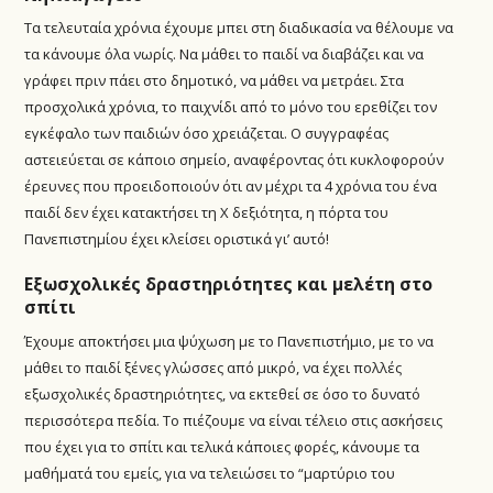
Τα τελευταία χρόνια έχουμε μπει στη διαδικασία να θέλουμε να
τα κάνουμε όλα νωρίς. Να μάθει το παιδί να διαβάζει και να
γράφει πριν πάει στο δημοτικό, να μάθει να μετράει. Στα
προσχολικά χρόνια, το παιχνίδι από το μόνο του ερεθίζει τον
εγκέφαλο των παιδιών όσο χρειάζεται. Ο συγγραφέας
αστειεύεται σε κάποιο σημείο, αναφέροντας ότι κυκλοφορούν
έρευνες που προειδοποιούν ότι αν μέχρι τα 4 χρόνια του ένα
παιδί δεν έχει κατακτήσει τη Χ δεξιότητα, η πόρτα του
Πανεπιστημίου έχει κλείσει οριστικά γι’ αυτό!
Εξωσχολικές δραστηριότητες και μελέτη στο
σπίτι
Έχουμε αποκτήσει μια ψύχωση με το Πανεπιστήμιο, με το να
μάθει το παιδί ξένες γλώσσες από μικρό, να έχει πολλές
εξωσχολικές δραστηριότητες, να εκτεθεί σε όσο το δυνατό
περισσότερα πεδία. Το πιέζουμε να είναι τέλειο στις ασκήσεις
που έχει για το σπίτι και τελικά κάποιες φορές, κάνουμε τα
μαθήματά του εμείς, για να τελειώσει το “μαρτύριο του