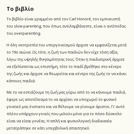
Το βιβλίο
Το βιβλίο είναι γραμμένο από τον Carl Honoré, τον εμπνευστή
του slow parenting, που όπως αντιλαμβάνεστε, είναι ο αντίποδας
του overparenting.
Η όλη νοοτροπία του υπεργονεϊσμού άρχισε να εμφανίζεται μετά
το 19ο αιώνα. Ως τότε, η ζωή των παιδιών δεν είχε τόση αξία,
λόγω της υψηλής θνησιμότητας τους. Όταν η παιδιατρική άρχισε
να εξελίσσεται ως επιστήμη, τότε το παιδί βρέθηκε στο κέντρο
της ζωής και άρχισε να θεωρείται και κέντρο της ζωής το να κάνει
κάποιος παιδιά.
Με το να εστιάζουμε τη ζωή μας γύρω από το να κάνουμε παιδιά,
έφερε ως αποτέλεσμα το να αρχίσει να υποχωρεί το φυσικό
γονεϊκό μας ένστικτο και να θέλουμε να γίνουμε άριστοι. Γι’ αυτό
πλέον υπάρχουν γονείς που μιλούν μόνο για το πόσο δύσκολο
είναι να είσαι γονέας. Η απλή και φυσιολογική διαδικασία
μετατράπηκε σε κάτι υπερβολικά απαιτητικό.