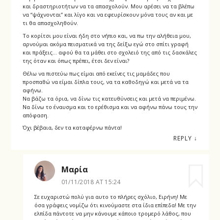
και δραστηριοτήτων να τα απασχολούν. Μου αρέσει να τα βλέπω
να “ψάχνονται” και λίγο και να εφευρίσκουν μόνα τους αν και με
τι θα απασχοληθούν.
Το κορίτσι μου είναι ήδη στο νήπιο και, να πω την αλήθεια μου,
αρνούμαι ακόμα πεισματικά να της δείξω εγώ στο σπίτι γραφή
και πράξεις… αφού θα τα μάθει στο σχολειό της από τις δασκάλες
της όταν και όπως πρέπει, έτσι δεν είναι?
Θέλω να πιστεύω πως είμαι από εκείνες τις μαμάδες που
προσπαθώ να είμαι δίπλα τους, να τα καθοδηγώ και μετά να τα
αφήνω.
Να βάζω τα όρια, να δίνω τις κατευθύνσεις και μετά να περιμένω.
Να δίνω το έναυσμα και το ερέθισμα και να αφήνω πάνω τους την
απόφαση.
Όχι βέβαια, δεν τα καταφέρνω πάντα!
REPLY
↓
Μαρία
01/11/2018 AT 15:24
Σε ευχαριστώ πολύ για αυτο το πλήρες σχόλιο, Ειρήνη! Με
όσα γράφεις νομίζω ότι κινούμαστε στα ίδια επίπεδα! Με την
ελπίδα πάντοτε να μην κάνουμε κάποιο τρομερό λάθος, που