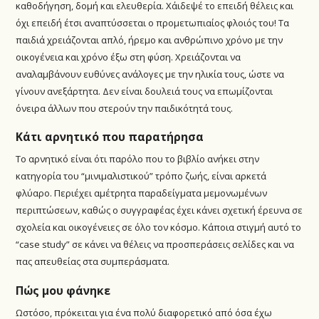
καθοδήγηση, δομή και ελευθερία. Χάιδεψέ το επειδή θέλεις και
όχι επειδή έτσι αναπτύσσεται ο προμετωπιαίος φλοιός του! Τα
παιδιά χρειάζονται απλό, ήρεμο και ανθρώπινο χρόνο με την
οικογένεια και χρόνο έξω στη φύση. Χρειάζονται να
αναλαμβάνουν ευθύνες ανάλογες με την ηλικία τους, ώστε να
γίνουν ανεξάρτητα. Δεν είναι δουλειά τους να επωμίζονται
όνειρα άλλων που στερούν την παιδικότητά τους.
Κάτι αρνητικό που παρατήρησα
Το αρνητικό είναι ότι παρόλο που το βιβλίο ανήκει στην
κατηγορία του “μινιμαλιστικού” τρόπο ζωής, είναι αρκετά
φλύαρο. Περιέχει αμέτρητα παραδείγματα μεμονωμένων
περιπτώσεων, καθώς ο συγγραφέας έχει κάνει σχετική έρευνα σε
σχολεία και οικογένειες σε όλο τον κόσμο. Κάποια στιγμή αυτό το
“case study” σε κάνει να θέλεις να προσπεράσεις σελίδες και να
πας απευθείας στα συμπεράσματα.
Πώς μου φάνηκε
Ωστόσο, πρόκειται για ένα πολύ διαφορετικό από όσα έχω