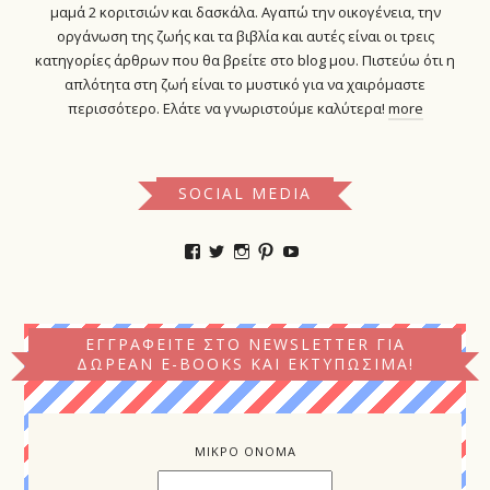
μαμά 2 κοριτσιών και δασκάλα. Αγαπώ την οικογένεια, την
οργάνωση της ζωής και τα βιβλία και αυτές είναι οι τρεις
κατηγορίες άρθρων που θα βρείτε στο blog μου. Πιστεύω ότι η
απλότητα στη ζωή είναι το μυστικό για να χαιρόμαστε
περισσότερο. Ελάτε να γνωριστούμε καλύτερα!
more
SOCIAL MEDIA
Προβολή
Προβολή
Προβολή
Προβολή
YouTube
του
του
του
του
προφίλ
προφίλ
προφίλ
προφίλ
kokkinikamelia
kokkinikamelia
kokkinikamelia
kokkinikamelia
στο
στο
στο
στο
Facebook
Twitter
Instagram
Pinterest
ΕΓΓΡΑΦΕΊΤΕ ΣΤΟ NEWSLETTER ΓΙΑ
ΔΩΡΕΆΝ E-BOOKS ΚΑΙ ΕΚΤΥΠΏΣΙΜΑ!
ΜΙΚΡΟ ΟΝΟΜΑ