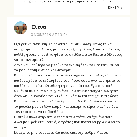
νομίζω όμως ότι η μεσοτητα μάς προστατεύει από αυτό!
REPLY
↓
Έλενα
04/06/2019 AT 13:04
Εξαιρετική ανάλυση. Σε αρκετά είμαι σύμφωνη. Όπως το να
γεμίζουμε το παιδί μας με αρκετές εξωσχολικες δραστηριότητες,
πολλές φορές μπορεί να φέρει τα αντίθετα αποτέλεσμτα θέλοντας
να το κάνουμε τέλειο.
Δεν είναι καλύτερα να βρούμε το ενδιαφέρον του σε κάτι και να
το βοηθήσουμε να το καλλιεργήσει;
Και φυσικά πιστεύω πως τα πολλά παιχνίδια στο τέλος κάνουν το
παιδί να χάσει το ενδιαφέρον του. Πόσο σύμφωνο πως πρέπει το
παιδάκι να αφήνει ελεύθερη τη φαντασία του. Εγώ σαν παιδί
θυμάμαι πως οι πιο ευτυχισμένες μου στιγμές παιχνιδιού, ήταν
όταν δημιουργούσα τον δικό μου κόσμο και έπαιζα με τις ώρες.
Και μόνο αντικοινωνική δεν έγινα. Το ίδιο θα ήθελα να κάνει και
το μωράκι μου σε λίγο καιρό. Και μακάρι να είμαι ικανή να βρω
τον τρόπο και να το βοηθήσω.
Πιστεύω πολύ στην ανεξαρτησία που πρέπει να έχει ένα παιδί.
Αλλά μου φαίνεται βουνό, ο τρόπος που πρέπει να βρω για να το
πετύχω.
Ελπίζω να μην κούρασα. Και πάλι, υπέροχο άρθρο Μαρία.