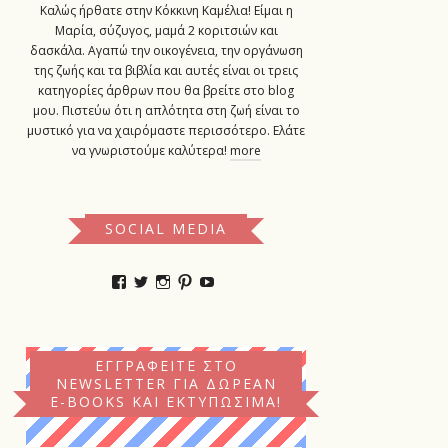
Καλώς ήρθατε στην Κόκκινη Καμέλια! Είμαι η
Μαρία, σύζυγος, μαμά 2 κοριτσιών και
δασκάλα. Αγαπώ την οικογένεια, την οργάνωση
της ζωής και τα βιβλία και αυτές είναι οι τρεις
κατηγορίες άρθρων που θα βρείτε στο blog
μου. Πιστεύω ότι η απλότητα στη ζωή είναι το
μυστικό για να χαιρόμαστε περισσότερο. Ελάτε
να γνωριστούμε καλύτερα!
more
SOCIAL MEDIA
Προβολή
Προβολή
Προβολή
Προβολή
YouTube
του
του
του
του
προφίλ
προφίλ
προφίλ
προφίλ
kokkinikamelia
kokkinikamelia
kokkinikamelia
kokkinikamelia
στο
στο
στο
στο
Facebook
Twitter
Instagram
Pinterest
ΕΓΓΡΑΦΕΊΤΕ ΣΤΟ
NEWSLETTER ΓΙΑ ΔΩΡΕΆΝ
E-BOOKS ΚΑΙ ΕΚΤΥΠΏΣΙΜΑ!