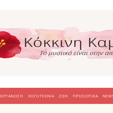
η
α
ΟΡΓΆΝΩΣΗ
ΛΟΓΟΤΕΧΝΊΑ
ΖΩΉ
ΠΡΟΣΩΠΙΚΆ
NEW