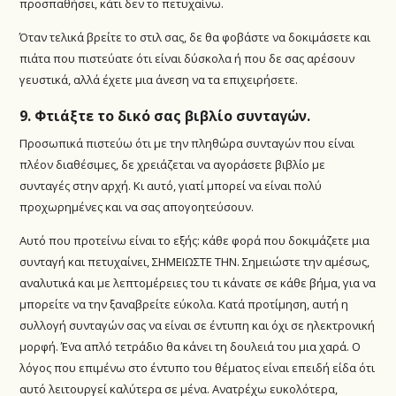
προσπαθήσει, κάτι δεν το πετυχαίνω.
Όταν τελικά βρείτε το στιλ σας, δε θα φοβάστε να δοκιμάσετε και
πιάτα που πιστεύατε ότι είναι δύσκολα ή που δε σας αρέσουν
γευστικά, αλλά έχετε μια άνεση να τα επιχειρήσετε.
9. Φτιάξτε το δικό σας βιβλίο συνταγών.
Προσωπικά πιστεύω ότι με την πληθώρα συνταγών που είναι
πλέον διαθέσιμες, δε χρειάζεται να αγοράσετε βιβλίο με
συνταγές στην αρχή. Κι αυτό, γιατί μπορεί να είναι πολύ
προχωρημένες και να σας απογοητεύσουν.
Αυτό που προτείνω είναι το εξής: κάθε φορά που δοκιμάζετε μια
συνταγή και πετυχαίνει, ΣΗΜΕΙΩΣΤΕ ΤΗΝ. Σημειώστε την αμέσως,
αναλυτικά και με λεπτομέρειες του τι κάνατε σε κάθε βήμα, για να
μπορείτε να την ξαναβρείτε εύκολα. Κατά προτίμηση, αυτή η
συλλογή συνταγών σας να είναι σε έντυπη και όχι σε ηλεκτρονική
μορφή. Ένα απλό τετράδιο θα κάνει τη δουλειά του μια χαρά. Ο
λόγος που επιμένω στο έντυπο του θέματος είναι επειδή είδα ότι
αυτό λειτουργεί καλύτερα σε μένα. Ανατρέχω ευκολότερα,