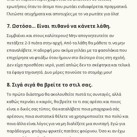
ερωτήσεις όταν το άτομο που ρωτάει ενδιαφέρεται πραγματικά.
Γλιτώστε ατυχήματα και αποτυχίες με το να ρωτάτε για όλα!
7. Ωστόσο… Είναι πιθανό να κάνετε λάθη.
Συμβαίνει και στους καλύτερους! Μην απογοητευτείτε αν
πετάξετε 2-3 πιάτα στην αρχή. Από τα λάθη θα μάθετε τι να μην
επαναλάβετε. Η αδερφή μου ακόμα γελάει με τα φασολάκια που
επιχείρησα να φτιάξω όταν ήμουν στο δεύτερο έτος στη σχολή.
Δεν είχα προσθέσει νερό, γιατί απλώς δεν το σκέφτηκα και τελικά
τα έφαγα τηγανητά. Δυο μέρες πονούσε το στομάχι μου!
8. Σιγά σιγά θα βρείτε το στιλ σας.
Το πρώτο διάστημα θα ακολουθείτε πιστά τις συνταγές, αλλά
καθώς περνάει ο καιρός, θα βρείτε το τι σας αρέσει και ποιος
είναι ο δικός σας τύπος. Θα καταλάβετε ποια μπαχαρικά σάς
αρέσουν, ποια συστατικά θέλετε να χρησιμοποιείτε πιο πολύ και
ποια άλλα είναι λόγος για να μη διαλέξετε μια συνταγή. Εγώ για
παράδειγμα, φτιάχνω φρικτές πατάτες φούρνου. Όσο κι αν έχω