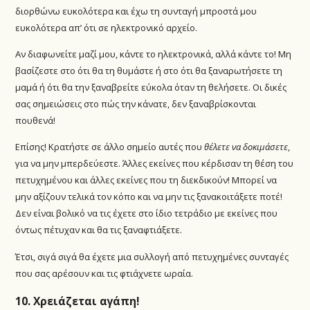
διορθώνω ευκολότερα και έχω τη συνταγή μπροστά μου
ευκολότερα απ’ ότι σε ηλεκτρονικό αρχείο.
Αν διαφωνείτε μαζί μου, κάντε το ηλεκτρονικά, αλλά κάντε το! Μη
βασίζεστε στο ότι θα τη θυμάστε ή στο ότι θα ξαναρωτήσετε τη
μαμά ή ότι θα την ξαναβρείτε εύκολα όταν τη θελήσετε. Οι δικές
σας σημειώσεις στο πώς την κάνατε, δεν ξαναβρίσκονται
πουθενά!
Επίσης! Κρατήστε σε άλλο σημείο αυτές που
θέλετε να δοκιμάσετε
,
για να μην μπερδεύεστε. Άλλες εκείνες που κέρδισαν τη θέση του
πετυχημένου και άλλες εκείνες που τη διεκδικούν! Μπορεί να
μην αξίζουν τελικά τον κόπο και να μην τις ξανακοιτάξετε ποτέ!
Δεν είναι βολικό να τις έχετε στο ίδιο τετράδιο με εκείνες που
όντως πέτυχαν και θα τις ξαναφτιάξετε.
Έτσι, σιγά σιγά θα έχετε μια συλλογή από πετυχημένες συνταγές
που σας αρέσουν και τις φτιάχνετε ωραία.
10. Χρειάζεται αγάπη!