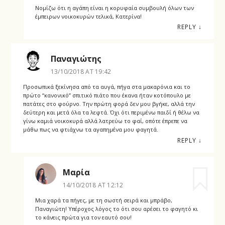
Νομίζω ότι η αγάπη είναι η κορυφαία συμβουλή όλων των
έμπειρων νοικοκυρών τελικά, Κατερίνα!
REPLY
↓
Παναγιώτης
13/10/2018 AT 19:42
Προσωπικά ξεκίνησα από τα αυγά, πήγα στα μακαρόνια και το
πρώτο “κανονικό” σπιτικό πιάτο που έκανα ήταν κοτόπουλο με
πατάτες στο φούρνο. Την πρώτη φορά δεν μου βγήκε, αλλά την
δεύτερη και μετά όλα τα λεφτά. Όχι ότι περιμένω παιδί ή θέλω να
γίνω καμιά νοικοκυρά αλλά λατρεύω το φαΐ, οπότε έπρεπε να
μάθω πως να φτιάχνω τα αγαπημένα μου φαγητά.
REPLY
↓
Μαρία
14/10/2018 AT 12:12
Μια χαρά τα πήγες, με τη σωστή σειρά και μπράβο,
Παναγιώτη! Υπέροχος λόγος το ότι σου αρέσει το φαγητό κι
το κάνεις πρώτα για τον εαυτό σου!