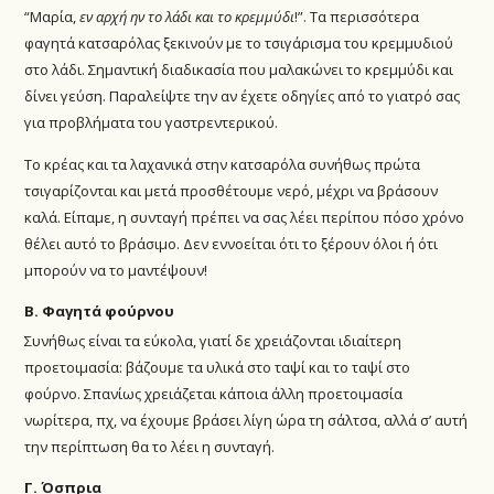
“Μαρία,
εν αρχή ην το λάδι και το κρεμμύδι
!”. Τα περισσότερα
φαγητά κατσαρόλας ξεκινούν με το τσιγάρισμα του κρεμμυδιού
στο λάδι. Σημαντική διαδικασία που μαλακώνει το κρεμμύδι και
δίνει γεύση. Παραλείψτε την αν έχετε οδηγίες από το γιατρό σας
για προβλήματα του γαστρεντερικού.
Το κρέας και τα λαχανικά στην κατσαρόλα συνήθως πρώτα
τσιγαρίζονται και μετά προσθέτουμε νερό, μέχρι να βράσουν
καλά. Είπαμε, η συνταγή πρέπει να σας λέει περίπου πόσο χρόνο
θέλει αυτό το βράσιμο. Δεν εννοείται ότι το ξέρουν όλοι ή ότι
μπορούν να το μαντέψουν!
Β. Φαγητά φούρνου
Συνήθως είναι τα εύκολα, γιατί δε χρειάζονται ιδιαίτερη
προετοιμασία: βάζουμε τα υλικά στο ταψί και το ταψί στο
φούρνο. Σπανίως χρειάζεται κάποια άλλη προετοιμασία
νωρίτερα, πχ, να έχουμε βράσει λίγη ώρα τη σάλτσα, αλλά σ’ αυτή
την περίπτωση θα το λέει η συνταγή.
Γ. Όσπρια