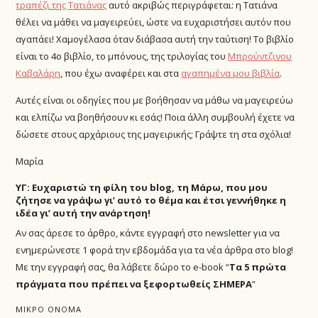
τραπέζι της Τατιάνας
αυτό ακριβώς περιγράφεται: η Τατιάνα
θέλει να μάθει να μαγειρεύει, ώστε να ευχαριστήσει αυτόν που
αγαπάει! Χαμογέλασα όταν διάβασα αυτή την ταύτιση! Το βιβλίο
είναι το 4ο βιβλίο, το μπόνους, της τριλογίας του
Μπρούντζινου
Καβαλάρη
, που έχω αναφέρει και στα
αγαπημένα μου βιβλία
.
Αυτές είναι οι οδηγίες που με βοήθησαν να μάθω να μαγειρεύω
και ελπίζω να βοηθήσουν κι εσάς! Ποια άλλη συμβουλή έχετε να
δώσετε στους αρχάριους της μαγειρικής; Γράψτε τη στα σχόλια!
Μαρία
ΥΓ: Ευχαριστώ τη φίλη του blog, τη Μάρω, που μου
ζήτησε να γράψω γι’ αυτό το θέμα και έτσι γεννήθηκε η
ιδέα γι’ αυτή την ανάρτηση!
Αν σας άρεσε το άρθρο, κάντε εγγραφή στο newsletter για να
ενημερώνεστε 1 φορά την εβδομάδα για τα νέα άρθρα στο blog!
Με την εγγραφή σας, θα λάβετε δώρο το e-book “
Τα 5 πρώτα
πράγματα που πρέπει να ξεφορτωθείς ΣΗΜΕΡΑ
”
ΜΙΚΡΟ ΟΝΟΜΑ