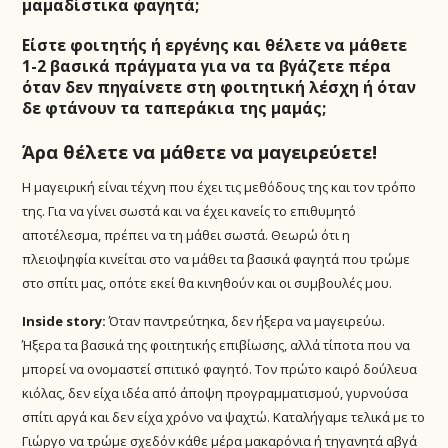
μαμαδίστικα φαγητά;
Είστε φοιτητής ή εργένης και θέλετε να μάθετε
1-2 βασικά πράγματα για να τα βγάζετε πέρα
όταν δεν πηγαίνετε στη φοιτητική λέσχη ή όταν
δε φτάνουν τα ταπεράκια της μαμάς;
Άρα θέλετε να μάθετε να μαγειρεύετε!
Η μαγειρική είναι τέχνη που έχει τις μεθόδους της και τον τρόπο
της. Για να γίνει σωστά και να έχει κανείς το επιθυμητό
αποτέλεσμα, πρέπει να τη μάθει σωστά. Θεωρώ ότι η
πλειοψηφία κινείται στο να μάθει τα βασικά φαγητά που τρώμε
στο σπίτι μας, οπότε εκεί θα κινηθούν και οι συμβουλές μου.
Inside story:
Όταν παντρεύτηκα, δεν ήξερα να μαγειρεύω.
Ήξερα τα βασικά της φοιτητικής επιβίωσης, αλλά τίποτα που να
μπορεί να ονομαστεί σπιτικό φαγητό. Τον πρώτο καιρό δούλευα
κιόλας, δεν είχα ιδέα από άποψη προγραμματισμού, γυρνούσα
σπίτι αργά και δεν είχα χρόνο να ψαχτώ. Καταλήγαμε τελικά με το
Γιώργο να τρώμε σχεδόν κάθε μέρα μακαρόνια ή τηγανητά αβγά