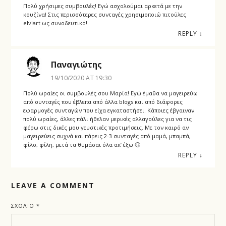
Πολύ χρήσιμες συμβουλές! Εγώ ασχολούμαι αρκετά με την
κουζίνα! Στις περισσότερες συνταγές χρησιμοποιώ πιτούλες
elviart ως συνοδευτικό!
REPLY
↓
Παναγιώτης
19/10/2020 AT 19:30
Πολύ ωραίες οι συμβουλές σου Μαρία! Εγώ έμαθα να μαγειρεύω
από συνταγές που έβλεπα από άλλα blogs και από διάφορες
εφαρμογές συνταγών που είχα εγκαταστήσει. Κάποιες έβγαιναν
πολύ ωραίες, άλλες πάλι ήθελαν μερικές αλλαγούλες για να τις
φέρω στις δικές μου γευστικές προτιμήσεις. Με τον καιρό αν
μαγειρεύεις συχνά και πάρεις 2-3 συνταγές από μαμά, μπαμπά,
φίλο, φίλη, μετά τα θυμάσαι όλα απ’ έξω 🙂
REPLY
↓
LEAVE A COMMENT
ΣΧΌΛΙΟ
*