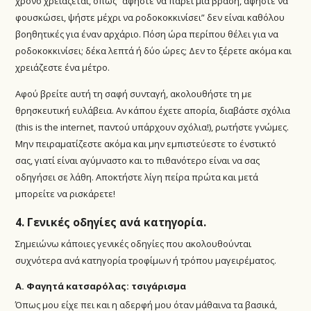
χρόνο χρειάζεται, όπως “αφήστε να πάρει μια βράση, αφήστε να
φουσκώσει, ψήστε μέχρι να ροδοκοκκινίσει” δεν είναι καθόλου
βοηθητικές για έναν αρχάριο. Πόση ώρα περίπου θέλει για να
ροδοκοκκινίσει; δέκα λεπτά ή δύο ώρες; Δεν το ξέρετε ακόμα και
χρειάζεστε ένα μέτρο.
Αφού βρείτε αυτή τη σαφή συνταγή, ακολουθήστε τη με
θρησκευτική ευλάβεια. Αν κάπου έχετε απορία, διαβάστε σχόλια
(this is the internet, παντού υπάρχουν σχόλια!), ρωτήστε γνώμες.
Μην πειραματίζεστε ακόμα και μην εμπιστεύεστε το ένστικτό
σας, γιατί είναι αγύμναστο και το πιθανότερο είναι να σας
οδηγήσει σε λάθη. Αποκτήστε λίγη πείρα πρώτα και μετά
μπορείτε να ρισκάρετε!
4. Γενικές οδηγίες ανά κατηγορία.
Σημειώνω κάποιες γενικές οδηγίες που ακολουθούνται
συχνότερα ανά κατηγορία τροφίμων ή τρόπου μαγειρέματος.
Α. Φαγητά κατσαρόλας: τσιγάρισμα
Όπως μου είχε πει και η αδερφή μου όταν μάθαινα τα βασικά,