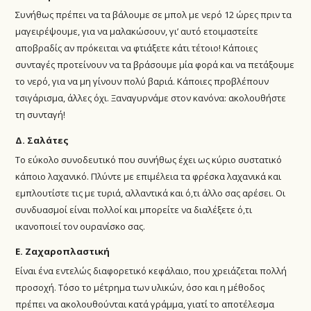
Συνήθως πρέπει να τα βάλουμε σε μπολ με νερό 12 ώρες πριν τα
μαγειρέψουμε, για να μαλακώσουν, γι’ αυτό ετοιμαστείτε
αποβραδίς αν πρόκειται να φτιάξετε κάτι τέτοιο! Κάποιες
συνταγές προτείνουν να τα βράσουμε μία φορά και να πετάξουμε
το νερό, για να μη γίνουν πολύ βαριά. Κάποιες προβλέπουν
τσιγάρισμα, άλλες όχι. Ξαναγυρνάμε στον κανόνα: ακολουθήστε
τη συνταγή!
Δ. Σαλάτες
Το εύκολο συνοδευτικό που συνήθως έχει ως κύριο συστατικό
κάποιο λαχανικό. Πλύντε με επιμέλεια τα φρέσκα λαχανικά και
εμπλουτίστε τις με τυριά, αλλαντικά και ό,τι άλλο σας αρέσει. Οι
συνδυασμοί είναι πολλοί και μπορείτε να διαλέξετε ό,τι
ικανοποιεί τον ουρανίσκο σας.
Ε. Ζαχαροπλαστική
Είναι ένα εντελώς διαφορετικό κεφάλαιο, που χρειάζεται πολλή
προσοχή. Τόσο το μέτρημα των υλικών, όσο και η μέθοδος
πρέπει να ακολουθούνται κατά γράμμα, γιατί το αποτέλεσμα