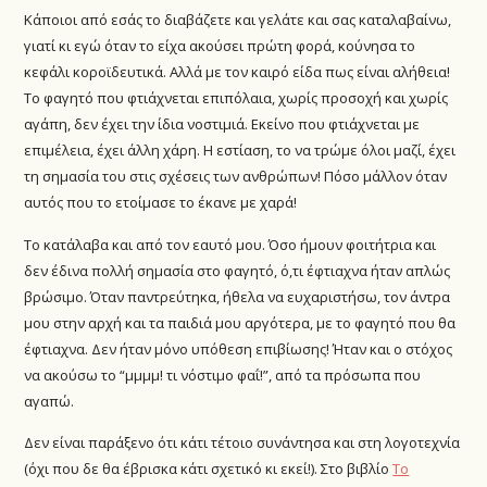
Κάποιοι από εσάς το διαβάζετε και γελάτε και σας καταλαβαίνω,
γιατί κι εγώ όταν το είχα ακούσει πρώτη φορά, κούνησα το
κεφάλι κοροϊδευτικά. Αλλά με τον καιρό είδα πως είναι αλήθεια!
Το φαγητό που φτιάχνεται επιπόλαια, χωρίς προσοχή και χωρίς
αγάπη, δεν έχει την ίδια νοστιμιά. Εκείνο που φτιάχνεται με
επιμέλεια, έχει άλλη χάρη. Η εστίαση, το να τρώμε όλοι μαζί, έχει
τη σημασία του στις σχέσεις των ανθρώπων! Πόσο μάλλον όταν
αυτός που το ετοίμασε το έκανε με χαρά!
Το κατάλαβα και από τον εαυτό μου. Όσο ήμουν φοιτήτρια και
δεν έδινα πολλή σημασία στο φαγητό, ό,τι έφτιαχνα ήταν απλώς
βρώσιμο. Όταν παντρεύτηκα, ήθελα να ευχαριστήσω, τον άντρα
μου στην αρχή και τα παιδιά μου αργότερα, με το φαγητό που θα
έφτιαχνα. Δεν ήταν μόνο υπόθεση επιβίωσης! Ήταν και ο στόχος
να ακούσω το “μμμμ! τι νόστιμο φαΐ!”, από τα πρόσωπα που
αγαπώ.
Δεν είναι παράξενο ότι κάτι τέτοιο συνάντησα και στη λογοτεχνία
(όχι που δε θα έβρισκα κάτι σχετικό κι εκεί!). Στο βιβλίο
Το