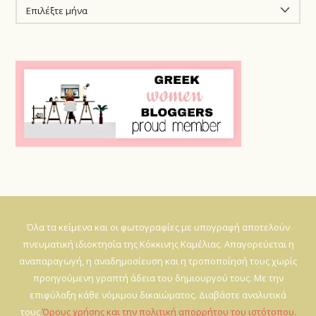
ΙΣΤΟΡΙΚΌ
Όλα τα κείμενα και οι φωτογραφίες με υπογραφή αποτελούν
πνευματική ιδιοκτησία της Κόκκινης Καμέλιας. Απαγορεύεται η
αναπαραγωγή, η αναδημοσίευση και η τροποποίησή τους χωρίς
προηγούμενη γραπτή άδεια του δημιουργού τους. Με την
επιφύλαξη κάθε νόμιμου δικαιώματος. Διαβάστε αναλυτικά
τους
Όρους χρήσης και την πολιτική απορρήτου του ιστότοπου.