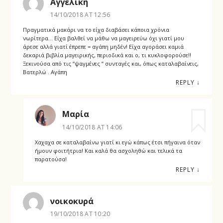
Αγγελική
14/10/2018 AT 12:56
Πραγματικά μακάρι να το είχα διαβάσει κάποια χρόνια
νωρίτερα… Είχα βαλθεί να μάθω να μαγειρεύω όχι γιατί μου
άρεσε αλλά γιατί έπρεπε = αγάπη μηδέν! Είχα αγοράσει καμιά
δεκαριά βιβλία μαγειρικής, περιοδικά και ο, τι κυκλοφορούσε!!
Ξεκινούσα από τις “ψαγμένες ” συνταγές και, όπως καταλαβαίνεις,
Βατερλώ . Αγάπη
REPLY
↓
Μαρία
14/10/2018 AT 14:06
Χαχαχα σε καταλαβαίνω γιατί κι εγώ κάπως έτσι πήγαινα όταν
ήμουν φοιτήτρια! Και καλά θα ασχοληθώ και τελικά τα
παρατούσα!
REPLY
↓
νοικοκυρά
19/10/2018 AT 10:20