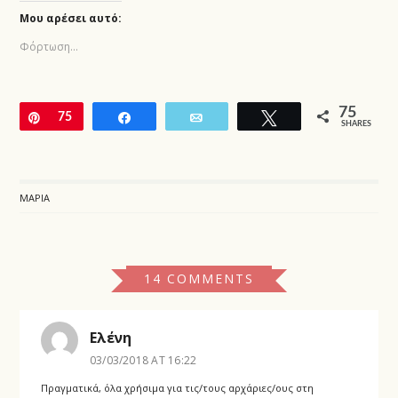
Μου αρέσει αυτό:
Φόρτωση...
75
Pin
75
Share
Email
Tweet
SHARES
ΜΑΡΊΑ
14 COMMENTS
Ελένη
03/03/2018 AT 16:22
Πραγματικά, όλα χρήσιμα για τις/τους αρχάριες/ους στη