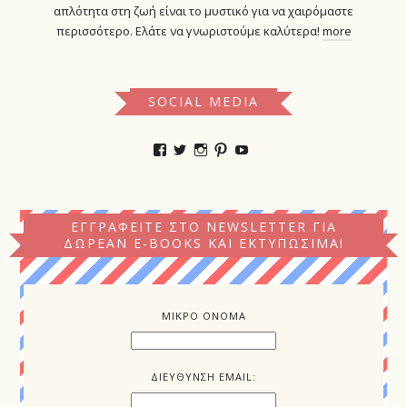
απλότητα στη ζωή είναι το μυστικό για να χαιρόμαστε
περισσότερο. Ελάτε να γνωριστούμε καλύτερα!
more
SOCIAL MEDIA
Προβολή
Προβολή
Προβολή
Προβολή
YouTube
του
του
του
του
προφίλ
προφίλ
προφίλ
προφίλ
kokkinikamelia
kokkinikamelia
kokkinikamelia
kokkinikamelia
στο
στο
στο
στο
Facebook
Twitter
Instagram
Pinterest
ΕΓΓΡΑΦΕΊΤΕ ΣΤΟ NEWSLETTER ΓΙΑ
ΔΩΡΕΆΝ E-BOOKS ΚΑΙ ΕΚΤΥΠΏΣΙΜΑ!
ΜΙΚΡΟ ΟΝΟΜΑ
ΔΙΕΥΘΥΝΣΗ EMAIL: