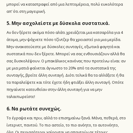
μπορεί να καταστραφεί από μια λεπτομέρεια, πολύ ευκολότερα
απ’ ότι στη μαγειρική.
5. Μην ασχολείστε με δύσκολα συστατικά.
Αν δεν ξέρετε ακόμα πόσο αλάτι χρειάζεται μια κατσαρόλα για 4
άτομα, μην ψάχνετε πόσο τζίντζερ θα χρειαστεί για μια μερίδα.
Μην ανακατεύεστε με δύσκολες συνταγές, εξωτικά φαγητά και
συστατικά που δεν ξέρετε. Μπορεί να σας ενθουσιάζουν αλλά θα
σας δυσκολέψουν. Ο μπακάλικος κανόνας που προτείνω είναι: αν
με μια ματιά φαίνεται άγνωστο το 20% από τα συστατικά της
συνταγής, βρείτε άλλη συνταγή. Διότι τελικά θα τα αλλάξετε ή θα
τα παραλείψετε και τότε έχετε ήδη φτιάξει άλλη συνταγή. Οπότε
πηγαίνετε κατευθείαν στην άλλη συνταγή για να μην
ταλαιπωρείστε!
6. Να ρωτάτε συνεχώς.
Το έγραψα και πριν, αλλά το επισημαίνω ξανά. Μάνα, πεθερά, στο
ίντερνετ, παντού. Το πιο αστείο, το πιο ανόητο, το αυτονόητο,
όλα. Οι περισσότεροι χαίρονται να απαντούν σε τέτοιες