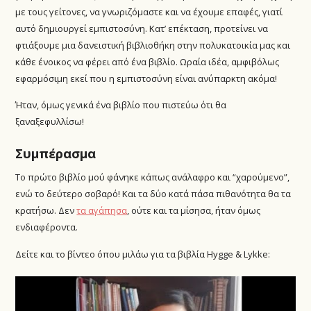
με τους γείτονες, να γνωριζόμαστε και να έχουμε επαφές, γιατί
αυτό δημιουργεί εμπιστοσύνη. Κατ’ επέκταση, προτείνει να
φτιάξουμε μια δανειστική βιβλιοθήκη στην πολυκατοικία μας και
κάθε ένοικος να φέρει από ένα βιβλίο. Ωραία ιδέα, αμφιβόλως
εφαρμόσιμη εκεί που η εμπιστοσύνη είναι ανύπαρκτη ακόμα!
Ήταν, όμως γενικά ένα βιβλίο που πιστεύω ότι θα
ξαναξεφυλλίσω!
Συμπέρασμα
Το πρώτο βιβλίο μού φάνηκε κάπως ανάλαφρο και “χαρούμενο”,
ενώ το δεύτερο σοβαρό! Και τα δύο κατά πάσα πιθανότητα θα τα
κρατήσω. Δεν
τα αγάπησα
, ούτε και τα μίσησα, ήταν όμως
ενδιαφέροντα.
Δείτε και το βίντεο όπου μιλάω για τα βιβλία Hygge & Lykke: