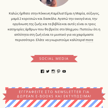
Καλώς ήρθατε στην Κόκκινη Καμέλια! Είμαι η Μαρία, σύζυγος,
μαμά 2 κοριτσιών και δασκάλα. Αγαπώ την οικογένεια, την
οργάνωση της ζωής και τα βιβλία και αυτές είναι οι τρεις
κατηγορίες άρθρων που θα βρείτε στο blog μου. Πιστεύω ότι η
απλότητα στη ζωή είναι το μυστικό για να χαιρόμαστε
περισσότερο. Ελάτε να γνωριστούμε καλύτερα!
more
SOCIAL MEDIA
Προβολή
Προβολή
Προβολή
Προβολή
YouTube
του
του
του
του
προφίλ
προφίλ
προφίλ
προφίλ
kokkinikamelia
kokkinikamelia
kokkinikamelia
kokkinikamelia
στο
στο
στο
στο
Facebook
Twitter
Instagram
Pinterest
ΕΓΓΡΑΦΕΊΤΕ ΣΤΟ NEWSLETTER ΓΙΑ
ΔΩΡΕΆΝ E-BOOKS ΚΑΙ ΕΚΤΥΠΏΣΙΜΑ!