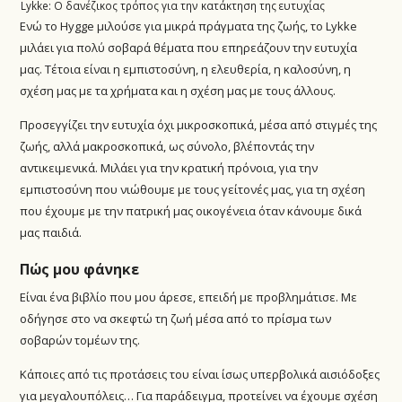
Lykke: Ο δανέζικος τρόπος για την κατάκτηση της ευτυχίας
Ενώ το Hygge μιλούσε για μικρά πράγματα της ζωής, το Lykke
μιλάει για πολύ σοβαρά θέματα που επηρεάζουν την ευτυχία
μας. Τέτοια είναι η εμπιστοσύνη, η ελευθερία, η καλοσύνη, η
σχέση μας με τα χρήματα και η σχέση μας με τους άλλους.
Προσεγγίζει την ευτυχία όχι μικροσκοπικά, μέσα από στιγμές της
ζωής, αλλά μακροσκοπικά, ως σύνολο, βλέποντάς την
αντικειμενικά. Μιλάει για την κρατική πρόνοια, για την
εμπιστοσύνη που νιώθουμε με τους γείτονές μας, για τη σχέση
που έχουμε με την πατρική μας οικογένεια όταν κάνουμε δικά
μας παιδιά.
Πώς μου φάνηκε
Είναι ένα βιβλίο που μου άρεσε, επειδή με προβλημάτισε. Με
οδήγησε στο να σκεφτώ τη ζωή μέσα από το πρίσμα των
σοβαρών τομέων της.
Κάποιες από τις προτάσεις του είναι ίσως υπερβολικά αισιόδοξες
για μεγαλουπόλεις… Για παράδειγμα, προτείνει να έχουμε σχέση