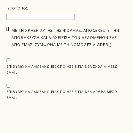
ΙΣΤΌΤΟΠΟΣ
ΜΕ ΤΗ ΧΡΉΣΗ ΑΥΤΉΣ ΤΗΣ ΦΌΡΜΑΣ, ΑΠΟΔΈΧΕΣΤΕ ΤΗΝ
ΑΠΟΘΉΚΕΥΣΗ ΚΑΙ ΔΙΑΧΕΊΡΙΣΗ ΤΩΝ ΔΕΔΟΜΈΝΩΝ ΣΑΣ
ΑΠΌ ΕΜΆΣ, ΣΎΜΦΩΝΑ ΜΕ ΤΗ ΝΟΜΟΘΕΣΊΑ GDPR
*
ΕΠΙΘΥΜΏ ΝΑ ΛΑΜΒΆΝΩ ΕΙΔΟΠΟΙΉΣΕΙΣ ΓΙΑ ΝΈΑ ΣΧΌΛΙΑ ΜΈΣΩ
EMAIL.
ΕΠΙΘΥΜΏ ΝΑ ΛΑΜΒΆΝΩ ΕΙΔΟΠΟΙΉΣΕΙΣ ΓΙΑ ΝΈΑ ΆΡΘΡΑ ΜΈΣΩ
EMAIL.