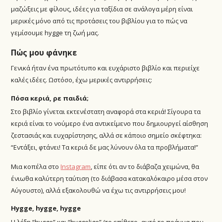
μαζώξεις με φίλους, ιδέες για ταξίδια σε ανάλογα μέρη είναι
μερικές μόνο από τις προτάσεις του βιβλίου για το πώς να
γεμίσουμε hygge τη ζωή μας.
Πώς μου φάνηκε
Γενικά ήταν ένα πρωτότυπο και ευχάριστο βιβλίο και περιείχε
καλές ιδέες. Ωστόσο, έχω μερικές αντιρρήσεις:
Πόσα κεριά, ρε παιδιά;
Στο βιβλίο γίνεται εκτενέστατη αναφορά στα κεριά! Σίγουρα τα
κεριά είναι το νούμερο ένα αντικείμενο που δημιουργεί αίσθηση
ζεστασιάς και ευχαρίστησης, αλλά σε κάποιο σημείο σκέφτηκα:
“Εντάξει, φτάνει! Τα κεριά δε μας λύνουν όλα τα προβλήματα!”
Μια κοπέλα στο
Instagram
, είπε ότι αν το διάβαζα χειμώνα, θα
ένιωθα καλύτερη ταύτιση (το διάβασα κατακαλόκαιρο μέσα στον
Αύγουστο), αλλά εξακολουθώ να έχω τις αντιρρήσεις μου!
Hygge, hygge, hygge
Η λέξη “hygge” και “hyggelige” (το επίθετο -αυτό το πράγμα που