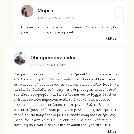
Μαρία
10/12/2019 AT 14:13
Πιστεύω ότι θα τα βρεις ενδιαφέροντα! Αν τα διαβάσεις, θα
χαρώ να μου πεις τη γνώμη σου!
REPLY
↓
Olympiannazoudia
28/11/2020 AT 18:05
Καλησπέρα και χαίρομαι πολύ που σε βρήκα! Ολυμπιάννα από το
ταξιδιωτικό blog
http://www.zoudia.gr
εδώ! Λοιπόν! Έπεσα πάνω
στην ανάρτησή σου ψάχνοντας κριτικές για το βιβλίο Hygge . Να
πω εδώ ότι διαβάζω το “Η τέχνη της δημιουργίας αναμνήσεων”,
του ίδιου συγγραφέα. Νιώθω ότι λες και για το Hygge, ότι είναι
ενδιαφέρον αλλά παραείναι αναλυτικό και κάποιες φορές οι
εικόνες- σκίτσα ίσως σε βάρος του κειμένου. Ενώ τα βασικά
νοήματα έχουν πολύ ενδιαφέρον στο βιβλιο με τις αναμήσεις σε
πολλά σημεια κουράστηκα με τις εκτενείς αναφορές σε έρευνες.
Παραμένω σκεπτική αν θα διαβάσω τα βιβλία που γράφεις, η
ανάλυσή σου βοηθά σε κάθε περίπτωση!!! Σε ευχαριστούμε!!!
REPLY
↓