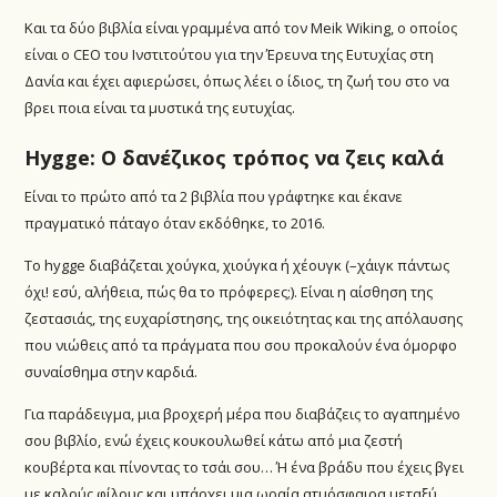
Και τα δύο βιβλία είναι γραμμένα από τον Meik Wiking, ο οποίος
είναι ο CEO του Ινστιτούτου για την Έρευνα της Ευτυχίας στη
Δανία και έχει αφιερώσει, όπως λέει ο ίδιος, τη ζωή του στο να
βρει ποια είναι τα μυστικά της ευτυχίας.
Hygge: Ο δανέζικος τρόπος να ζεις καλά
Είναι το πρώτο από τα 2 βιβλία που γράφτηκε και έκανε
πραγματικό πάταγο όταν εκδόθηκε, το 2016.
Το hygge διαβάζεται χούγκα, χιούγκα ή χέουγκ (–χάιγκ πάντως
όχι! εσύ, αλήθεια, πώς θα το πρόφερες;). Είναι η αίσθηση της
ζεστασιάς, της ευχαρίστησης, της οικειότητας και της απόλαυσης
που νιώθεις από τα πράγματα που σου προκαλούν ένα όμορφο
συναίσθημα στην καρδιά.
Για παράδειγμα, μια βροχερή μέρα που διαβάζεις το αγαπημένο
σου βιβλίο, ενώ έχεις κουκουλωθεί κάτω από μια ζεστή
κουβέρτα και πίνοντας το τσάι σου… Ή ένα βράδυ που έχεις βγει
με καλούς φίλους και υπάρχει μια ωραία ατμόσφαιρα μεταξύ