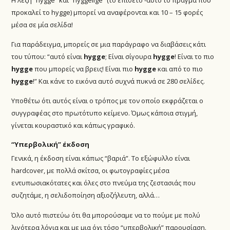
προκαλεί το hygge) μπορεί να αναφέρονται και 10 – 15 φορές
μέσα σε μία σελίδα!
Για παράδειγμα, μπορείς σε μια παράγραφο να διαβάσεις κάτι
του τύπου: “αυτό είναι
hygge
; Είναι σίγουρα
hygge
! Είναι το πιο
hygge
που μπορείς να βρεις! Είναι πιο
hygge
και από το πιο
hygge
!” Και κάνε το εικόνα αυτό συχνά πυκνά σε 280 σελίδες.
Υποθέτω ότι αυτός είναι ο τρόπος με τον οποίο εκφράζεται ο
συγγραφέας στο πρωτότυπο κείμενο. Όμως κάποια στιγμή,
γίνεται κουραστικό και κάπως γραφικό.
“Υπερβολική” έκδοση
Γενικά, η έκδοση είναι κάπως “βαριά”. Το εξώφυλλο είναι
hardcover, με πολλά σκίτσα, οι φωτογραφίες μέσα
εντυπωσιακότατες και όλες στο πνεύμα της ζεστασιάς που
συζητάμε, η σελιδοποίηση αξιοζήλευτη, αλλά…
Όλο αυτό πιστεύω ότι θα μπορούσαμε να το πούμε με πολύ
λιγότερα λόγια και με μια όχι τόσο “υπερβολική” παρουσίαση.