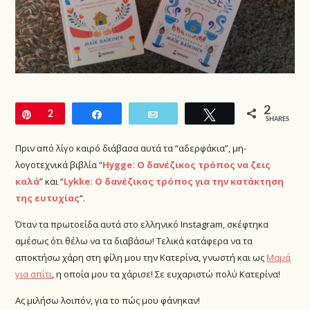
2
Pin
2
Share
Email
Tweet
SHARES
Πριν από λίγο καιρό διάβασα αυτά τα “αδερφάκια”, μη-
λογοτεχνικά βιβλία “
Hygge: Ο δανέζικος τρόπος να ζεις
καλά
” και “
Lykke: Ο δανέζικος τρόπος για την κατάκτηση
της ευτυχίας
“.
Όταν τα πρωτοείδα αυτά στο ελληνικό Instagram, σκέφτηκα
αμέσως ότι θέλω να τα διαβάσω! Τελικά κατάφερα να τα
αποκτήσω χάρη στη φίλη μου την Κατερίνα, γνωστή και ως
Μαμά
για σπίτι
, η οποία μου τα χάρισε! Σε ευχαριστώ πολύ Κατερίνα!
Ας μιλήσω λοιπόν, για το πώς μου φάνηκαν!