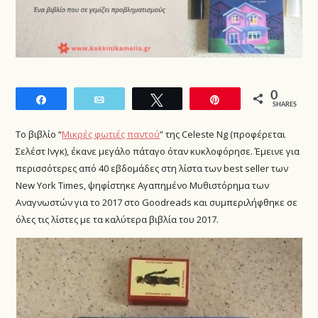
0
Share
Email
Tweet
Pin
SHARES
Το βιβλίο “
Μικρές φωτιές παντού
” της Celeste Ng (προφέρεται
Σελέστ Ινγκ), έκανε μεγάλο πάταγο όταν κυκλοφόρησε. Έμεινε για
περισσότερες από 40 εβδομάδες στη λίστα των best seller των
New York Times, ψηφίστηκε Αγαπημένο Μυθιστόρημα των
Αναγνωστών για το 2017 στο Goodreads και συμπεριλήφθηκε σε
όλες τις λίστες με τα καλύτερα βιβλία του 2017.