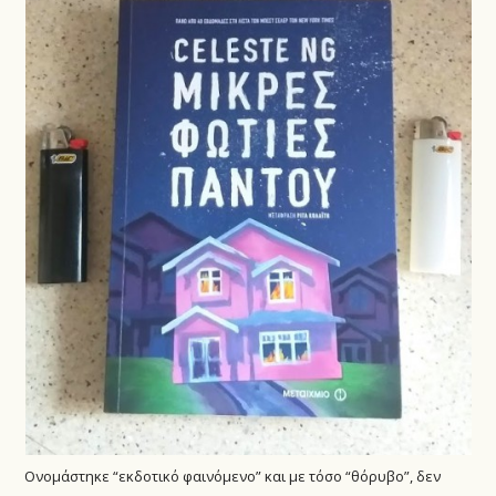
Ονομάστηκε “εκδοτικό φαινόμενο” και με τόσο “θόρυβο”, δεν