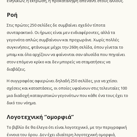
ενηλίκων, η έκτρωση, η προκατάληψη απέναντι στους άλλους.
Ροή
Στις πρώτες 250 σελίδες δε συμβαίνει σχεδόν τίποτα
συνταρακτικό. Οι ήρωες είναι μεν ενδιαφέροντες, αλλά τα
γεγονότα απλώς συμβαίνουν και προχωράνε. Χωρίς πολλές
συγκινήσεις, φτάνουμε μέχρι την 260η σελίδα, όπου γίνεται το
μπαμ και όλα αρχίζουν να φαίνονται σαν αλυσίδα που πηγαίνει
στον επόμενο κρίκο και δεν μπορείς να σταματήσεις να
διαβάζεις.
Η συγγραφέας αφιερώνει δηλαδή 250 σελίδες, για να χτίσει
σχέσεις και καταστάσεις, οι οποίες υφαίνουν στις τελευταίες 100
μια διαδοχή καταιγιστικών γεγονότων που κάθε ένα τους έχει το
δικό του νόημα.
Λογοτεχνική “ομορφιά”
Το βιβλίο δε θα έλεγα ότι είναι λογοτεχνικό, με την περιγραφική
έννοια του όρου. Δεν έχει ιδιαίτερη λογοτεχνική ομορφιά,