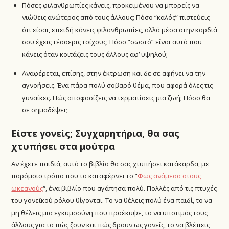
Πόσες φιλανθρωπίες κάνεις, προκειμένου να μπορείς να
νιώθεις ανώτερος από τους άλλους; Πόσο “καλός” πιστεύεις
ότι είσαι, επειδή κάνεις φιλανθρωπίες, αλλά μέσα στην καρδιά
σου έχεις τέσσερις τοίχους; Πόσο “σωστό” είναι αυτό που
κάνεις όταν κοιτάζεις τους άλλους αφ’ υψηλού;
Αναφέρεται, επίσης, στην έκτρωση και δε σε αφήνει να την
αγνοήσεις. Ένα πάρα πολύ σοβαρό θέμα, που αφορά όλες τις
γυναίκες. Πώς αποφασίζεις να τερματίσεις μια ζωή; Πόσο θα
σε σημαδέψει;
Είστε γονείς; Συγχαρητήρια, θα σας
χτυπήσει στα μούτρα
Αν έχετε παιδιά, αυτό το βιβλίο θα σας χτυπήσει κατάκαρδα, με
παρόμοιο τρόπο που το καταφέρνει το “
Φως ανάμεσα στους
ωκεανούς
“, ένα βιβλίο που αγάπησα πολύ. Πολλές από τις πτυχές
του γονεϊκού ρόλου θίγονται. Το να θέλεις πολύ ένα παιδί, το να
μη θέλεις μια εγκυμοσύνη που προέκυψε, το να υποτιμάς τους
άλλους για το πώς ζουν και πώς δρουν ως γονείς, το να βλέπεις