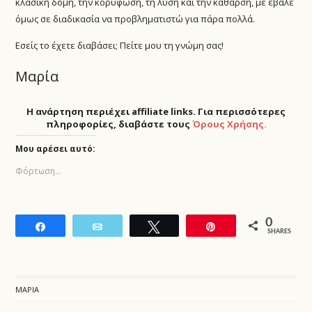
κλασική δομή, την κορύφωση, τη λύση και την κάθαρση, με έβαλε
όμως σε διαδικασία να προβληματιστώ για πάρα πολλά.
Εσείς το έχετε διαβάσει; Πείτε μου τη γνώμη σας!
Μαρία
Η ανάρτηση περιέχει affiliate links. Για περισσότερες
πληροφορίες, διαβάστε τους
Όρους Χρήσης.
Μου αρέσει αυτό:
Φόρτωση...
0
Share
Email
Tweet
Pin
SHARES
ΜΑΡΊΑ