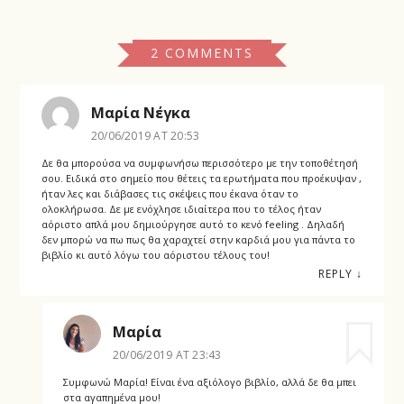
2 COMMENTS
Μαρία Νέγκα
20/06/2019 AT 20:53
Δε θα μπορούσα να συμφωνήσω περισσότερο με την τοποθέτησή
σου. Ειδικά στο σημείο που θέτεις τα ερωτήματα που προέκυψαν ,
ήταν λες και διάβασες τις σκέψεις που έκανα όταν το
ολοκλήρωσα. Δε με ενόχλησε ιδιαίτερα που το τέλος ήταν
αόριστο απλά μου δημιούργησε αυτό το κενό feeling . Δηλαδή
δεν μπορώ να πω πως θα χαραχτεί στην καρδιά μου για πάντα το
βιβλίο κι αυτό λόγω του αόριστου τέλους του!
REPLY
↓
Μαρία
20/06/2019 AT 23:43
Συμφωνώ Μαρία! Είναι ένα αξιόλογο βιβλίο, αλλά δε θα μπει
στα αγαπημένα μου!