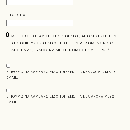
ΙΣΤΌΤΟΠΟΣ
ΜΕ ΤΗ ΧΡΉΣΗ ΑΥΤΉΣ ΤΗΣ ΦΌΡΜΑΣ, ΑΠΟΔΈΧΕΣΤΕ ΤΗΝ
ΑΠΟΘΉΚΕΥΣΗ ΚΑΙ ΔΙΑΧΕΊΡΙΣΗ ΤΩΝ ΔΕΔΟΜΈΝΩΝ ΣΑΣ
ΑΠΌ ΕΜΆΣ, ΣΎΜΦΩΝΑ ΜΕ ΤΗ ΝΟΜΟΘΕΣΊΑ GDPR
*
ΕΠΙΘΥΜΏ ΝΑ ΛΑΜΒΆΝΩ ΕΙΔΟΠΟΙΉΣΕΙΣ ΓΙΑ ΝΈΑ ΣΧΌΛΙΑ ΜΈΣΩ
EMAIL.
ΕΠΙΘΥΜΏ ΝΑ ΛΑΜΒΆΝΩ ΕΙΔΟΠΟΙΉΣΕΙΣ ΓΙΑ ΝΈΑ ΆΡΘΡΑ ΜΈΣΩ
EMAIL.