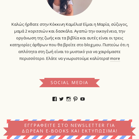
Καλώς ήρθατε στην Κόκκινη Καμέλια! Είμαι η Μαρία, σύζυγος,
μαμά 2 κοριτσιών και δασκάλα. Αγαπώ την οικογένεια, την
οργάνωση της ζωής και τα βιβλία και αυτές είναι οι τρεις
κατηγορίες άρθρων που θα βρείτε στο blog μου. Πιστεύω ότι η
απλότητα στη ζωή είναι το μυστικό για να χαιρόμαστε
περισσότερο. Ελάτε να γνωριστούμε καλύτερα!
more
SOCIAL MEDIA
Προβολή
Προβολή
Προβολή
Προβολή
YouTube
του
του
του
του
προφίλ
προφίλ
προφίλ
προφίλ
kokkinikamelia
kokkinikamelia
kokkinikamelia
kokkinikamelia
στο
στο
στο
στο
Facebook
Twitter
Instagram
Pinterest
ΕΓΓΡΑΦΕΊΤΕ ΣΤΟ NEWSLETTER ΓΙΑ
ΔΩΡΕΆΝ E-BOOKS ΚΑΙ ΕΚΤΥΠΏΣΙΜΑ!