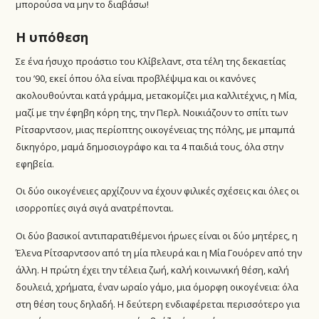
μπορούσα να μην το διαβάσω!
Η υπόθεση
Σε ένα ήσυχο προάστιο του Κλίβελαντ, στα τέλη της δεκαετίας
του ’90, εκεί όπου όλα είναι προβλέψιμα και οι κανόνες
ακολουθούνται κατά γράμμα, μετακομίζει μια καλλιτέχνις, η Μία,
μαζί με την έφηβη κόρη της, την Περλ. Νοικιάζουν το σπίτι των
Ρίτσαρντσον, μιας περίοπτης οικογένειας της πόλης, με μπαμπά
δικηγόρο, μαμά δημοσιογράφο και τα 4 παιδιά τους, όλα στην
εφηβεία.
Οι δύο οικογένειες αρχίζουν να έχουν φιλικές σχέσεις και όλες οι
ισορροπίες σιγά σιγά ανατρέπονται.
Οι δύο βασικοί αντιπαρατιθέμενοι ήρωες είναι οι δύο μητέρες, η
Έλενα Ρίτσαρντσον από τη μία πλευρά και η Μία Γουόρεν από την
άλλη. Η πρώτη έχει την τέλεια ζωή, καλή κοινωνική θέση, καλή
δουλειά, χρήματα, έναν ωραίο γάμο, μια όμορφη οικογένεια: όλα
στη θέση τους δηλαδή. Η δεύτερη ενδιαφέρεται περισσότερο για