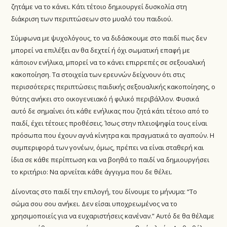
ζητάμε να το κάνει. Κάτι τέτοιο δημιουργεί δυσκολία στη
διάκριση των περιπτώσεων στο μυαλό του παιδιού.
Σύμφωνα με ψυχολόγους, το να διδάσκουμε στο παιδί πως δεν
μπορεί να επιλέξει αν θα δεχτεί ή όχι σωματική επαφή με
κάποιον ενήλικα, μπορεί να το κάνει επιρρεπές σε σεξουαλική
κακοποίηση. Τα στοιχεία των ερευνών δείχνουν ότι στις
περισσότερες περιπτώσεις παιδικής σεξουαλικής κακοποίησης, ο
θύτης ανήκει στο οικογενειακό ή φιλικό περιβάλλον. Φυσικά
αυτό δε σημαίνει ότι κάθε ενήλικας που ζητά κάτι τέτοιο από το
παιδί, έχει τέτοιες προθέσεις. Ίσως στην πλειοψηφία τους είναι
πρόσωπα που έχουν αγνά κίνητρα και πραγματικά το αγαπούν. Η
συμπεριφορά των γονέων, όμως, πρέπει να είναι σταθερή και
ίδια σε κάθε περίπτωση και να βοηθά το παιδί να δημιουργήσει
το κριτήριο: Να αρνείται κάθε άγγιγμα που δε θέλει.
Δίνοντας στο παιδί την επιλογή, του δίνουμε το μήνυμα: “Το
σώμα σου σου ανήκει. Δεν είσαι υποχρεωμένος να το
χρησιμοποιείς για να ευχαριστήσεις κανέναν.” Αυτό δε θα θέλαμε