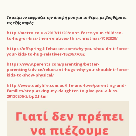
Το κείμενο εκφράζει την άποψή μου για το θέμα, με βοηθήματα
τις εξής πηγές:
http://metro.co.uk/2017/11/20/dont-force-your-children-
to-hug-or-kiss-their-relatives-this-christmas-7092829/
https://offspring.lifehacker.com/why-you-shouldn-t-force-
your-kids-to-hug-relatives-1820677682
https://www.parents.com/parenting/better-
parenting/advice/reluctant-hugs-why-you-shouldnt-force-
kids-to-show-physical/
http://www.dailylife.com.au/life-and-love/parenting-and-
families/stop-asking-my-daughter-to-give-you-a-kiss-
20130806-2rbp2.html