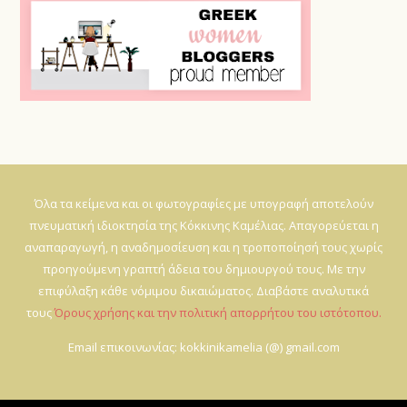
Όλα τα κείμενα και οι φωτογραφίες με υπογραφή αποτελούν
πνευματική ιδιοκτησία της Κόκκινης Καμέλιας. Απαγορεύεται η
αναπαραγωγή, η αναδημοσίευση και η τροποποίησή τους χωρίς
προηγούμενη γραπτή άδεια του δημιουργού τους. Με την
επιφύλαξη κάθε νόμιμου δικαιώματος. Διαβάστε αναλυτικά
τους
Όρους χρήσης και την πολιτική απορρήτου του ιστότοπου.
Email επικοινωνίας: kokkinikamelia (@) gmail.com