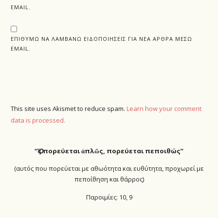
EMAIL.
ΕΠΙΘΥΜΏ ΝΑ ΛΑΜΒΆΝΩ ΕΙΔΟΠΟΙΉΣΕΙΣ ΓΙΑ ΝΈΑ ΆΡΘΡΑ ΜΈΣΩ
EMAIL.
This site uses Akismet to reduce spam.
Learn how your comment
data is processed.
“Ὅ
ς πορεύεται ἁπλῶς, πορεύεται πεποιθώς”
(αυτός που πορεύεται με αθωότητα και ευθύτητα, προχωρεί με
πεποίθηση και θάρρος)
Παροιμίες: 10, 9