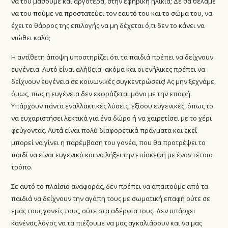
να του μάθουμε και αργότερα, στην εφηβική ηλικία; Δε θα θέλαμε
να του πούμε να προστατεύει τον εαυτό του και το σώμα του, να
έχει το θάρρος της επιλογής να μη δέχεται ό,τι δεν το κάνει να
νιώθει καλά;
Η αντίθετη άποψη υποστηρίζει ότι τα παιδιά πρέπει να δείχνουν
ευγένεια. Αυτό είναι αλήθεια -ακόμα και οι ενήλικες πρέπει να
δείχνουν ευγένεια σε κοινωνικές συγκεντρώσεις! Ας μην ξεχνάμε,
όμως, πως η ευγένεια δεν εκφράζεται μόνο με την επαφή.
Υπάρχουν πάντα εναλλακτικές λύσεις, εξίσου ευγενικές, όπως το
να ευχαριστήσει λεκτικά για ένα δώρο ή να χαιρετίσει με το χέρι
φεύγοντας. Αυτά είναι πολύ διαφορετικά πράγματα και εκεί
μπορεί να γίνει η παρέμβαση του γονέα, που θα προτρέψει το
παιδί να είναι ευγενικό και να λήξει την επίσκεψή με έναν τέτοιο
τρόπο.
Σε αυτό το πλαίσιο αναφοράς, δεν πρέπει να απαιτούμε από τα
παιδιά να δείχνουν την αγάπη τους με σωματική επαφή ούτε σε
εμάς τους γονείς τους, ούτε στα αδέρφια τους. Δεν υπάρχει
κανένας λόγος να τα πιέζουμε να μας αγκαλιάσουν και να μας