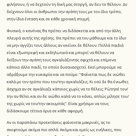
φιλήσουν, ή να δεχτούν τη δική μας στοργή, αν δεν το θέλουν. Δε
δείχνουν όλοι οι άνθρωποι την αγάπη τους με τον ίδιο τρόπο,
στην ίδια ένταση και σε κάθε χρονική στιγμή.
Φυσικά, ο κανόνας θα πρέπει να διδάσκεται και από την άλλη
πλευρά αυτής της σχέσης. Θα πρέπει να του μάθουμε και το ίδιο
να μην αγγίζει τους άλλους αν εκείνοι δε θέλουν. Πολλά παιδιά
είναι εξωστρεφή και εκδηλωτικά και μπορεί να θέλουν να
δείξουν την αγάπη τους αγκαλιάζοντας σφιχτά και επίμονα
κάποιο άλλο παιδί, το οποίο δυσανασχετεί. Εκεί μπορούμε να
αδράξουμε την ευκαιρία και να πούμε: “Φαίνεται πως δε νιώθει
καλά με τον τρόπο που τον/την αγκαλιάζεις. Κι εσύ δε θα ένιωθες
άσχημα αν σε αγκάλιαζε κάποιος χωρίς να το θέλεις; Ρώτησέ τον/
την αν θέλει και αν δε νιώθει καλά να το κάνει, απλώς μίλησε του/
της χωρίς να τον/την ακουμπάς”. Είναι χρήσιμο να τους
διδάσκουμε τέτοια όρια σε κάθε αφορμή.
Αν οι παραπάνω προεκτάσεις φαίνονται μακρινές, ας το
σκεφτούμε ακόμα πιο απλά: Ακόμα και εμείς ως ενήλικες, που