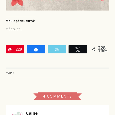
Μου αρέσει αυτό:
Φόρτωση...
228
Pin
228
Share
Email
Tweet
SHARES
ΜΑΡΊΑ
4 COMMENTS
Callie