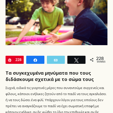
228
Pin
228
Share
Email
Tweet
SHARES
Τα συγκεχυμένα μηνύματα που τους
διδάσκουμε σχετικά με το σώμα τους
Συχνά, ειδικά τις γιορτινές μέρες που συναντούμε συγγενείς και
φίλους, κάποιοι ενήλικες ζητούν από το παιδί να τους αγκαλιάσει
ή να τους δώσει ένα φιλί. Υπάρχουν λόγοι για τους οποίους δεν
πρέπει να αναγκάζουμε το παιδί να έχει σωματική επαφή με
κάποιον ενήλικα, αν δε νιώθει το ίδιο την επιθυμία και αν δε