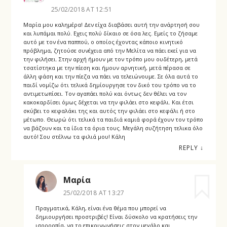
25/02/2018 AT 12:51
Μαρία μου καλημέρα! Δεν είχα διαβάσει αυτή την ανάρτησή σου
και λυπάμαι πολύ. Εχεις πολύ δίκαιο σε όσα λες. Εμείς το ζήσαμε
αυτό με τον ένα παππού, ο οποίος έχοντας κάποιο κινητικό
πρόβλημα, ζητούσε συνέχεια από την Μελίτα να πάει εκεί για να
την φιλήσει. Στην αρχή ήμουν με τον τρόπο μου ουδέτερη, μετά
τσατίστηκα με την πίεση και ήμουν αρνητική, μετά πέρασα σε
άλλη φάση και την πίεζα να πάει να τελειώνουμε. Σε όλα αυτά το
παιδί νομίζω ότι τελικά δημίουργησε τον δικό του τρόπο να το
αντιμετωπίσει. Τον αγαπάει πολύ και όντως δεν θέλει να τον
κακοκαρδίσει όμως δέχεται να την φιλάει στο κεφάλι. Και έτσι
σκύβει το κεφαλάκι της και αυτός την φιλάει στο κεφάλι ή στο
μέτωπο. Θεωρώ ότι τελικά τα παιδιά καμιά φορά έχουν τον τρόπο
να βάζουν και τα ίδια τα όρια τους. Μεγάλη συζήτηση τελικα όλο
αυτό! Σου στέλνω τα φιλιά μου! Κάλη
REPLY
↓
Μαρία
25/02/2018 AT 13:27
Πραγματικά, Κάλη, είναι ένα θέμα που μπορεί να
δημιουργήσει προστριβές! Είναι δύσκολο να κρατήσεις την
ισορροπία, να το επικοινωνήσεις στον μεγάλο και