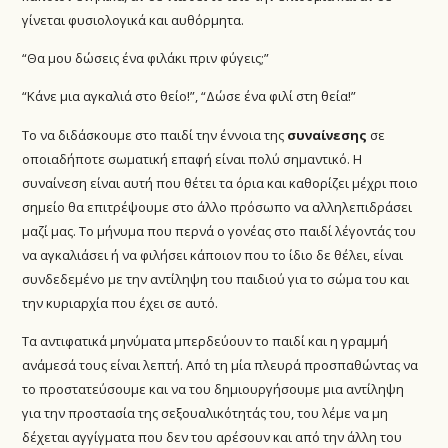
γίνεται φυσιολογικά και αυθόρμητα.
“Θα μου δώσεις ένα φιλάκι πριν φύγεις;”
“Κάνε μια αγκαλιά στο θείο!”, “Δώσε ένα φιλί στη θεία!”
Το να διδάσκουμε στο παιδί την έννοια της
συναίνεσης
σε
οποιαδήποτε σωματική επαφή είναι πολύ σημαντικό. Η
συναίνεση είναι αυτή που θέτει τα όρια και καθορίζει μέχρι ποιο
σημείο θα επιτρέψουμε στο άλλο πρόσωπο να αλληλεπιδράσει
μαζί μας. Το μήνυμα που περνά ο γονέας στο παιδί λέγοντάς του
να αγκαλιάσει ή να φιλήσει κάποιον που το ίδιο δε θέλει, είναι
συνδεδεμένο με την αντίληψη του παιδιού για το σώμα του και
την κυριαρχία που έχει σε αυτό.
Τα αντιφατικά μηνύματα μπερδεύουν το παιδί και η γραμμή
ανάμεσά τους είναι λεπτή. Από τη μία πλευρά προσπαθώντας να
το προστατεύσουμε και να του δημιουργήσουμε μια αντίληψη
για την προστασία της σεξουαλικότητάς του, του λέμε να μη
δέχεται αγγίγματα που δεν του αρέσουν και από την άλλη του