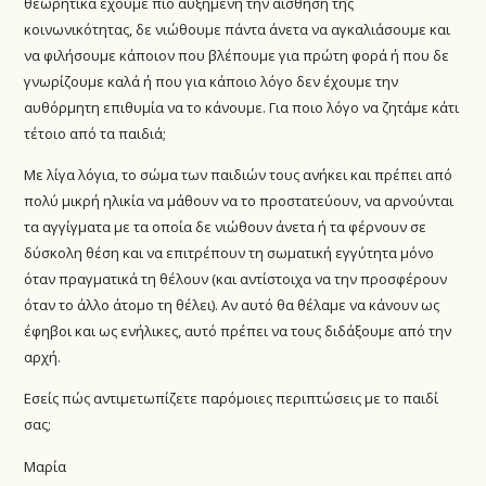
θεωρητικά έχουμε πιο αυξημένη την αίσθηση της
κοινωνικότητας, δε νιώθουμε πάντα άνετα να αγκαλιάσουμε και
να φιλήσουμε κάποιον που βλέπουμε για πρώτη φορά ή που δε
γνωρίζουμε καλά ή που για κάποιο λόγο δεν έχουμε την
αυθόρμητη επιθυμία να το κάνουμε. Για ποιο λόγο να ζητάμε κάτι
τέτοιο από τα παιδιά;
Με λίγα λόγια, το σώμα των παιδιών τους ανήκει και πρέπει από
πολύ μικρή ηλικία να μάθουν να το προστατεύουν, να αρνούνται
τα αγγίγματα με τα οποία δε νιώθουν άνετα ή τα φέρνουν σε
δύσκολη θέση και να επιτρέπουν τη σωματική εγγύτητα μόνο
όταν πραγματικά τη θέλουν (και αντίστοιχα να την προσφέρουν
όταν το άλλο άτομο τη θέλει). Αν αυτό θα θέλαμε να κάνουν ως
έφηβοι και ως ενήλικες, αυτό πρέπει να τους διδάξουμε από την
αρχή.
Εσείς πώς αντιμετωπίζετε παρόμοιες περιπτώσεις με το παιδί
σας;
Μαρία