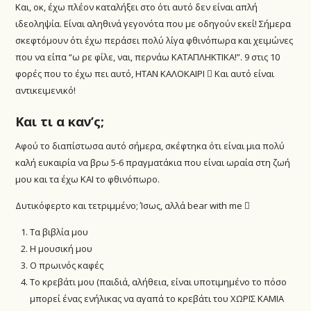
Και, οκ, έχω πλέον καταλήξει στο ότι αυτό δεν είναι απλή
ιδεοληψία. Είναι αληθινά γεγονότα που με οδηγούν εκεί! Σήμερα
σκεφτόμουν ότι έχω περάσει πολύ λίγα φθινόπωρα και χειμώνες
που να είπα “ω ρε φίλε, ναι, περνάω ΚΑΤΑΠΛΗΚΤΙΚΑ!”. 9 στις 10
φορές που το έχω πει αυτό, ΗΤΑΝ ΚΑΛΟΚΑΙΡΙ  Και αυτό είναι
αντικειμενικό!
Και τι α καν’ς;
Αφού το διαπίστωσα αυτό σήμερα, σκέφτηκα ότι είναι μια πολύ
καλή ευκαιρία να βρω 5-6 πραγματάκια που είναι ωραία στη ζωή
μου και τα έχω ΚΑΙ το φθινόπωρο.
Δυτικόφερτο και τετριμμένο; Ίσως, αλλά bear with me 
Τα βιβλία μου
Η μουσική μου
Ο πρωινός καφές
Το κρεβάτι μου (παιδιά, αλήθεια, είναι υποτιμημένο το πόσο
μπορεί ένας ενήλικας να αγαπά το κρεβάτι του ΧΩΡΙΣ ΚΑΜΙΑ