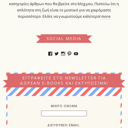
κατηγορίες άρθρων που θα βρείτε στο blog μου. Πιστεύω ότι η
απλότητα στη ζωή είναι το μυστικό για να χαιρόμαστε
περισσότερο. Ελάτε να γνωριστούμε καλύτερα!
more
SOCIAL MEDIA
Προβολή
Προβολή
Προβολή
Προβολή
YouTube
του
του
του
του
προφίλ
προφίλ
προφίλ
προφίλ
kokkinikamelia
kokkinikamelia
kokkinikamelia
kokkinikamelia
στο
στο
στο
στο
Facebook
Twitter
Instagram
Pinterest
ΕΓΓΡΑΦΕΊΤΕ ΣΤΟ NEWSLETTER ΓΙΑ
ΔΩΡΕΆΝ E-BOOKS ΚΑΙ ΕΚΤΥΠΏΣΙΜΑ!
ΜΙΚΡΟ ΟΝΟΜΑ
ΔΙΕΥΘΥΝΣΗ EMAIL: