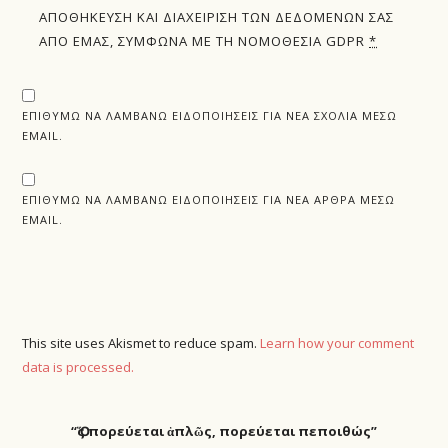
ΑΠΟΘΉΚΕΥΣΗ ΚΑΙ ΔΙΑΧΕΊΡΙΣΗ ΤΩΝ ΔΕΔΟΜΈΝΩΝ ΣΑΣ
ΑΠΌ ΕΜΆΣ, ΣΎΜΦΩΝΑ ΜΕ ΤΗ ΝΟΜΟΘΕΣΊΑ GDPR
*
ΕΠΙΘΥΜΏ ΝΑ ΛΑΜΒΆΝΩ ΕΙΔΟΠΟΙΉΣΕΙΣ ΓΙΑ ΝΈΑ ΣΧΌΛΙΑ ΜΈΣΩ
EMAIL.
ΕΠΙΘΥΜΏ ΝΑ ΛΑΜΒΆΝΩ ΕΙΔΟΠΟΙΉΣΕΙΣ ΓΙΑ ΝΈΑ ΆΡΘΡΑ ΜΈΣΩ
EMAIL.
This site uses Akismet to reduce spam.
Learn how your comment
data is processed.
“Ὅ
ς πορεύεται ἁπλῶς, πορεύεται πεποιθώς”