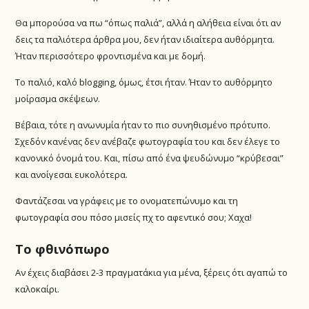
Θα μπορούσα να πω “όπως παλιά”, αλλά η αλήθεια είναι ότι αν
δεις τα παλιότερα άρθρα μου, δεν ήταν ιδιαίτερα αυθόρμητα.
Ήταν περισσότερο φροντισμένα και με δομή.
Το παλιό, καλό blogging, όμως, έτσι ήταν. Ήταν το αυθόρμητο
μοίρασμα σκέψεων.
Βέβαια, τότε η ανωνυμία ήταν το πιο συνηθισμένο πρότυπο.
Σχεδόν κανένας δεν ανέβαζε φωτογραφία του και δεν έλεγε το
κανονικό όνομά του. Και, πίσω από ένα ψευδώνυμο “κρύβεσαι”
και ανοίγεσαι ευκολότερα.
Φαντάζεσαι να γράφεις με το ονοματεπώνυμο και τη
φωτογραφία σου πόσο μισείς πχ το αφεντικό σου; Χαχα!
Το φθινόπωρο
Αν έχεις διαβάσει 2-3 πραγματάκια για μένα, ξέρεις ότι αγαπώ το
καλοκαίρι.