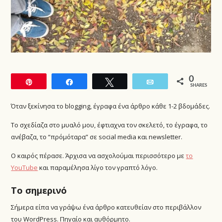
0
Pin
Share
Tweet
Email
SHARES
Όταν ξεκίνησα το blogging, έγραφα ένα άρθρο κάθε 1-2 βδομάδες.
Το σχεδίαζα στο μυαλό μου, έφτιαχνα τον σκελετό, το έγραφα, το
ανέβαζα, το “πρόμόταρα” σε social media και newsletter.
Ο καιρός πέρασε. Άρχισα να ασχολούμαι περισσότερο με
το
YouTube
και παραμέλησα λίγο τον γραπτό λόγο.
Το σημερινό
Σήμερα είπα να γράψω ένα άρθρο κατευθείαν στο περιβάλλον
του WordPress. Πηγαίο και αυθόρμητο.