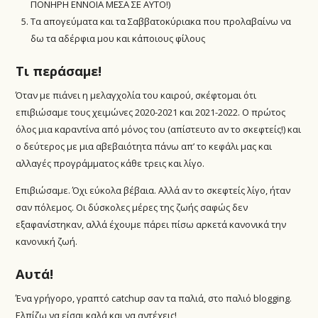
ΠΟΝΗΡΗ ΕΝΝΟΙΑ ΜΕΣΑ ΣΕ ΑΥΤΟ!)
Τα απογεύματα και τα Σαββατοκύριακα που προλαβαίνω να
δω τα αδέρφια μου και κάποιους φίλους
Τι περάσαμε!
Όταν με πιάνει η μελαγχολία του καιρού, σκέφτομαι ότι
επιβιώσαμε τους χειμώνες 2020-2021 και 2021-2022. Ο πρώτος
όλος μια καραντίνα από μόνος του (απίστευτο αν το σκεφτείς!) και
ο δεύτερος με μια αβεβαιότητα πάνω απ’ το κεφάλι μας και
αλλαγές προγράμματος κάθε τρεις και λίγο.
Επιβιώσαμε. Όχι εύκολα βέβαια. Αλλά αν το σκεφτείς λίγο, ήταν
σαν πόλεμος. Οι δύσκολες μέρες της ζωής σαφώς δεν
εξαφανίστηκαν, αλλά έχουμε πάρει πίσω αρκετά κανονικά την
κανονική ζωή.
Αυτά!
Ένα γρήγορο, γραπτό catchup σαν τα παλιά, στο παλιό blogging.
Ελπίζω να είσαι καλά και να αντέχεις!