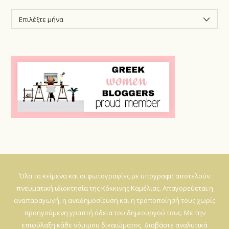
ΙΣΤΟΡΙΚΌ
Όλα τα κείμενα και οι φωτογραφίες με υπογραφή αποτελούν
πνευματική ιδιοκτησία της Κόκκινης Καμέλιας. Απαγορεύεται η
αναπαραγωγή, η αναδημοσίευση και η τροποποίησή τους χωρίς
προηγούμενη γραπτή άδεια του δημιουργού τους. Με την
επιφύλαξη κάθε νόμιμου δικαιώματος. Διαβάστε αναλυτικά