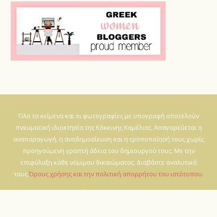
Όλα τα κείμενα και οι φωτογραφίες με υπογραφή αποτελούν
πνευματική ιδιοκτησία της Κόκκινης Καμέλιας. Απαγορεύεται η
αναπαραγωγή, η αναδημοσίευση και η τροποποίησή τους χωρίς
προηγούμενη γραπτή άδεια του δημιουργού τους. Με την
επιφύλαξη κάθε νόμιμου δικαιώματος. Διαβάστε αναλυτικά
τους
Όρους χρήσης και την πολιτική απορρήτου του ιστότοπου.
Email επικοινωνίας: kokkinikamelia (@) gmail.com