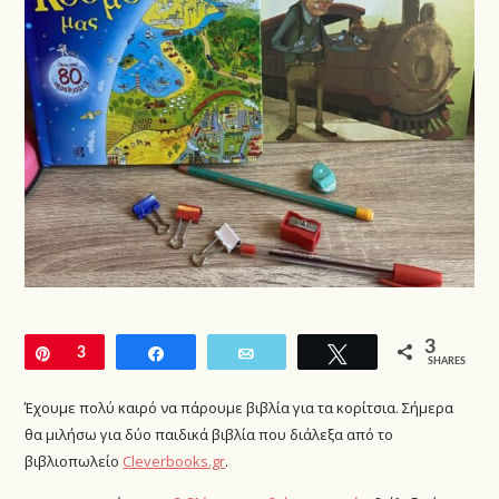
3
Pin
3
Share
Email
Tweet
SHARES
Έχουμε πολύ καιρό να πάρουμε βιβλία για τα κορίτσια. Σήμερα
θα μιλήσω για δύο παιδικά βιβλία που διάλεξα από το
βιβλιοπωλείο
Cleverbooks.gr
.