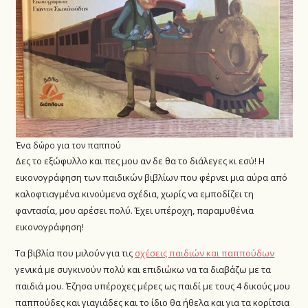
Ένα δώρο για τον παππού
Δες το εξώφυλλο και πες μου αν δε θα το διάλεγες κι εσύ! Η
εικονογράφηση των παιδικών βιβλίων που φέρνει μια αύρα από
καλοφτιαγμένα κινούμενα σχέδια, χωρίς να εμποδίζει τη
φαντασία, μου αρέσει πολύ. Έχει υπέροχη, παραμυθένια
εικονογράφηση!
Τα βιβλία που μιλούν για τις
σχέσεις παιδιών και παππούδων
γενικά με συγκινούν πολύ και επιδιώκω να τα διαβάζω με τα
παιδιά μου. Έζησα υπέροχες μέρες ως παιδί με τους 4 δικούς μου
παππούδες και γιαγιάδες και το ίδιο θα ήθελα και για τα κορίτσια