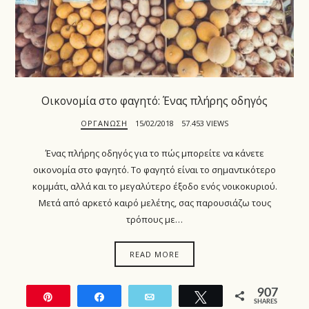
Οικονομία στο φαγητό: Ένας πλήρης οδηγός
ΟΡΓΆΝΩΣΗ
15/02/2018
57.453 VIEWS
Ένας πλήρης οδηγός για το πώς μπορείτε να κάνετε
οικονομία στο φαγητό. Το φαγητό είναι το σημαντικότερο
κομμάτι, αλλά και το μεγαλύτερο έξοδο ενός νοικοκυριού.
Μετά από αρκετό καιρό μελέτης, σας παρουσιάζω τους
τρόπους με…
READ MORE
907
Pin
Share
Email
Tweet
SHARES