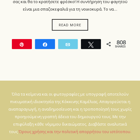
σας και θα το κρατήσετε φρέσκο! Η συντήρηση του φαγητού
είναι μια σπαζοκεφαλιά για τη νοικοκυρά. Το να…
READ MORE
808
Pin
Share
Email
Tweet
SHARES
808
Όλα τα κείμενα και οι φωτογραφίες με υπογραφή αποτελούν
πνευματική ιδιοκτησία της Κόκκινης Καμέλιας. Απαγορεύεται η
αναπαραγωγή, η αναδημοσίευση και η τροποποίησή τους χωρίς
προηγούμενη γραπτή άδεια του δημιουργού τους. Με την
επιφύλαξη κάθε νόμιμου δικαιώματος. Διαβάστε αναλυτικά
τους
Όρους χρήσης και την πολιτική απορρήτου του ιστότοπου.