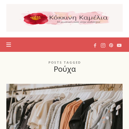
Η
Κόκκινη
Καμέλια
POSTS TAGGED
Ρούχα