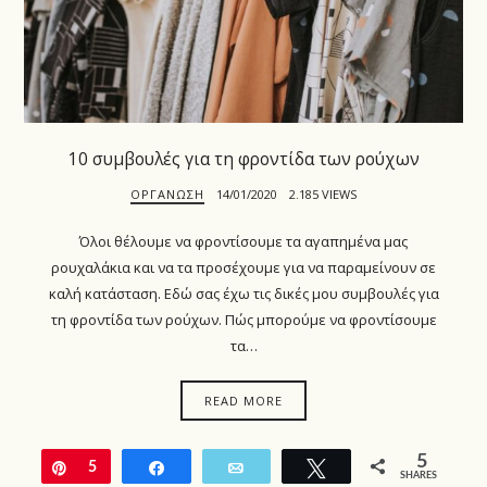
10 συμβουλές για τη φροντίδα των ρούχων
ΟΡΓΆΝΩΣΗ
14/01/2020
2.185 VIEWS
Όλοι θέλουμε να φροντίσουμε τα αγαπημένα μας
ρουχαλάκια και να τα προσέχουμε για να παραμείνουν σε
καλή κατάσταση. Εδώ σας έχω τις δικές μου συμβουλές για
τη φροντίδα των ρούχων. Πώς μπορούμε να φροντίσουμε
τα…
READ MORE
5
Pin
5
Share
Email
Tweet
SHARES