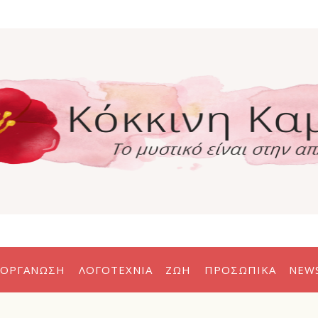
η
α
ΟΡΓΆΝΩΣΗ
ΛΟΓΟΤΕΧΝΊΑ
ΖΩΉ
ΠΡΟΣΩΠΙΚΆ
NEW