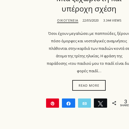
υπέροχη σχέση
ΟΙΚΟΓΈΝΕΙΑ
22/05/2020
3.344 VIEWS
Όσοι έχουν μεγαλώσει με παππούδες, ξέρου
πόσο όμορφες και νοσταλγικές αναμνήσεις
πλάθονται στην καρδιά των παιδιών κοντά σ
άτομα της τρίτης ηλικίας. Η φράση της
παράδοσης «του παιδιού μου το παιδί είναι δ
φορές παιδί…
READ MORE
3
Pin
Share
Email
Tweet
SHARE
3