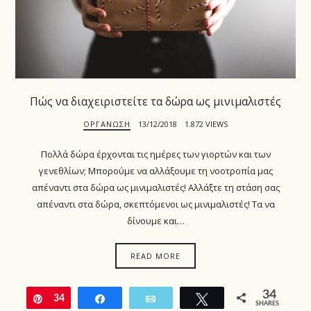
Πώς να διαχειριστείτε τα δώρα ως μινιμαλιστές
ΟΡΓΆΝΩΣΗ
13/12/2018
1.872 VIEWS
Πολλά δώρα έρχονται τις ημέρες των γιορτών και των
γενεθλίων; Μπορούμε να αλλάξουμε τη νοοτροπία μας
απέναντι στα δώρα ως μινιμαλιστές! Αλλάξτε τη στάση σας
απέναντι στα δώρα, σκεπτόμενοι ως μινιμαλιστές! Τα να
δίνουμε και…
READ MORE
34
Pin
34
Share
Email
Tweet
SHARES